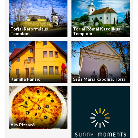
Torjai Református
Torjai Római Katolikus
Templom
Templom
Kamilla Panzió
Szűz Mária kápolna, Torja
Áky Pizzázó