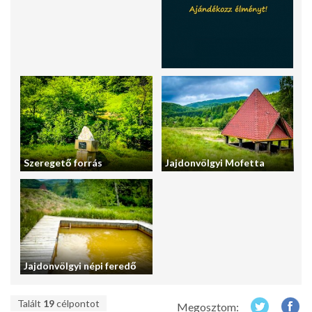
Szeregető forrás
Jajdonvölgyi Mofetta
Jajdonvölgyi népi feredő
Talált
19
célpontot
Megosztom: