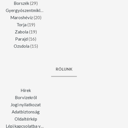
Borszék
(29)
Gyergyószentmiklós
(23)
Maroshévíz
(20)
Torja
(19)
Zabola
(19)
Parajd
(16)
Ozsdola
(15)
RÓLUNK
Hírek
Borvizekről
Jogi nyilatkozat
Adatbiztonság
Oldaltérkép
Lépj kapcsolatba velünk