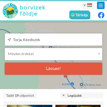
nav
meg
Térkép
Minden érdekel
Lássam!
Talált
19
célpontot
Legújabb