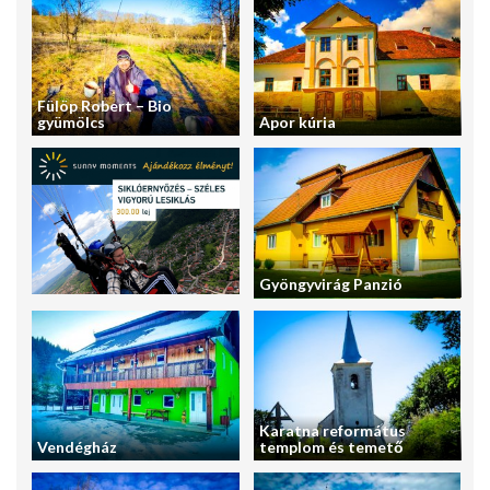
Fülöp Robert – Bio
gyümölcs
Apor kúria
Gyöngyvirág Panzió
Karatna református
Vendégház
templom és temető