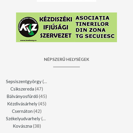
NÉPSZERŰ HELYSÉGEK
Sepsiszentgyörgy
(123)
Csikszereda
(47)
Bálványosfürdő
(45)
Kézdivásárhely
(45)
Csernáton
(42)
Székelyudvarhely
(42)
Kovászna
(38)