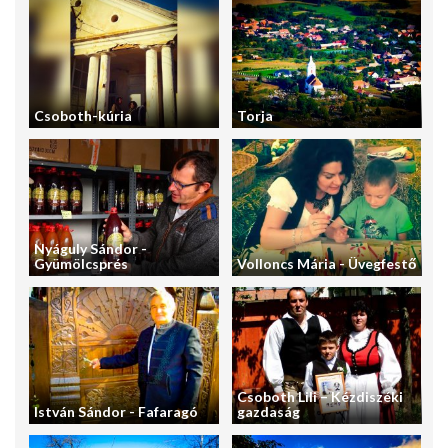
Csoboth-kúria
Torja
Nyáguly Sándor -
Gyümölcsprés
Volloncs Mária - Üvegfestő
Csoboth Lili – Kézdiszéki
István Sándor - Fafaragó
gazdaság