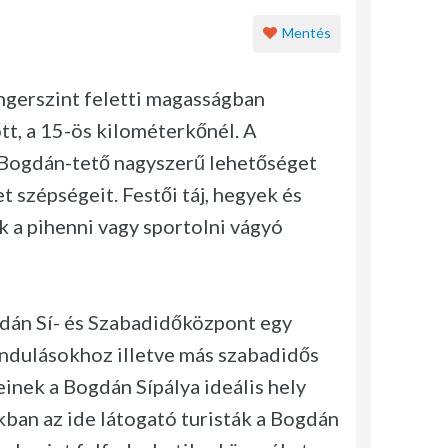
Mentés
gerszint feletti magasságban
tt, a 15-ös kilométerkőnél. A
Bogdán-tető nagyszerű lehetőséget
t szépségeit. Festői táj, hegyek és
ák a pihenni vagy sportolni vágyó
gdán Sí- és Szabadidőközpont egy
rándulásokhoz illetve más szabadidős
inek a Bogdán Sípálya ideális hely
kban az ide látogató turisták a Bogdán