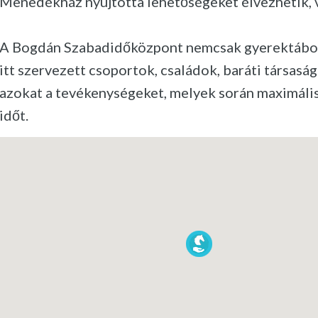
Menedékház nyújtotta lehetőségeket élvezhetik, v
A Bogdán Szabadidőközpont nemcsak gyerektáboro
itt szervezett csoportok, családok, baráti társasá
azokat a tevékenységeket, melyek során maximálisa
időt.