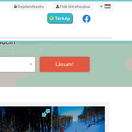
Bejelentkezés
Fiók létrehozása
Térkép
Lássam!