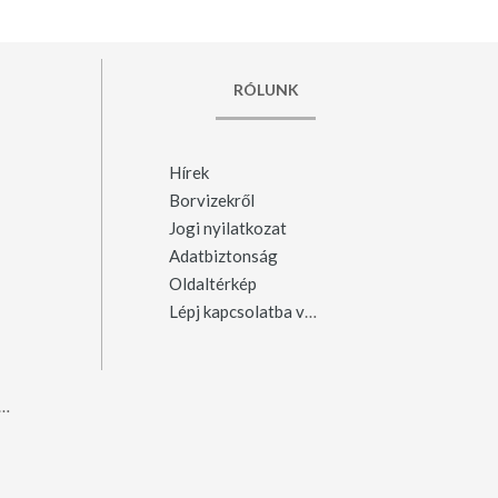
RÓLUNK
Hírek
Borvizekről
Jogi nyilatkozat
Adatbiztonság
Oldaltérkép
Lépj kapcsolatba velünk
ergyószentmiklós
(23)