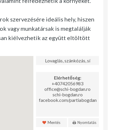
alamint felfedezhetik a környéket.
k szervezésére ideális hely, hiszen
gok vagy munkatársak is megtalálják
n kiélvezhetik az együtt eltöltött
Lovaglás, szánkózás, sí
Elérhetőség:
+40742056983
office@schi-bogdan.ro
schi-bogdan.ro
facebook.com/partiabogdan
Mentés
Nyomtatás