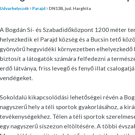
Udvarhelyszék
Parajd
DN13B, jud. Harghita
A Bogdán Sí- és Szabadidőközpont 1200 méter ten
helyezkedik el Parajd község és a Bucsin tető közö
gyönyörű hegyvidéki környezetben elhelyezkedő 
biztosít a látogatók számára felfedezni a természe
erdő látványa, friss levegő és fenyő illat csalogatj
vendégeket.
Sokoldalú kikapcsolódási lehetőségei révén a Bo
nagyszerű hely a téli sportok gyakorlásához, a ki
tevékenységekhez. Télen a téli sportok szerelmese
egy nagyszerű síszezon eltöltésére. A többi évsza