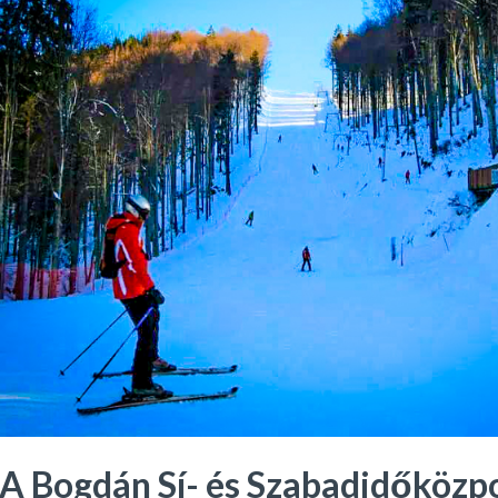
A Bogdán Sí- és Szabadidőközp