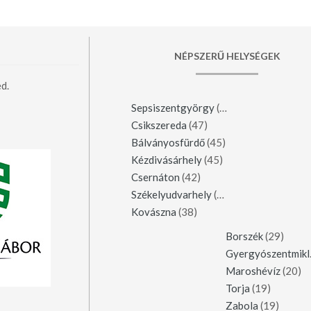
NÉPSZERŰ HELYSÉGEK
d.
Sepsiszentgyörgy
(123)
Csikszereda
(47)
Bálványosfürdő
(45)
Kézdivásárhely
(45)
Csernáton
(42)
Székelyudvarhely
(42)
Kovászna
(38)
Borszék
(29)
Gy
Maroshévíz
(20)
Torja
(19)
Zabola
(19)