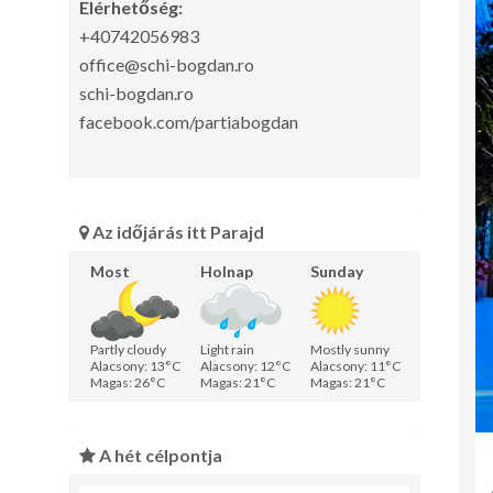
Elérhetőség:
+40742056983
office@schi-bogdan.ro
schi-bogdan.ro
facebook.com/partiabogdan
Az időjárás itt Parajd
Most
Holnap
Sunday
Partly cloudy
Light rain
Mostly sunny
Alacsony: 13°C
Alacsony: 12°C
Alacsony: 11°C
Magas: 26°C
Magas: 21°C
Magas: 21°C
A hét célpontja