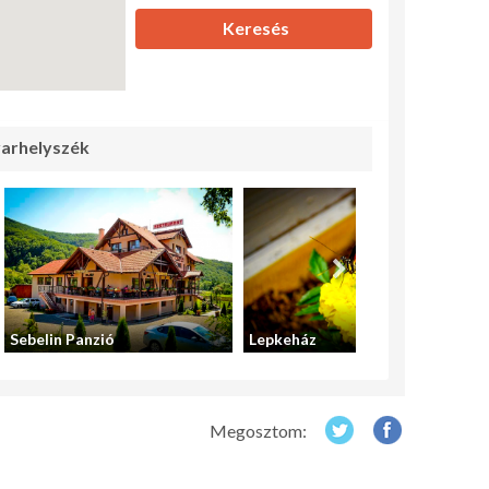
Keresés
arhelyszék
Sebelin Panzió
Lepkeház
Megosztom: