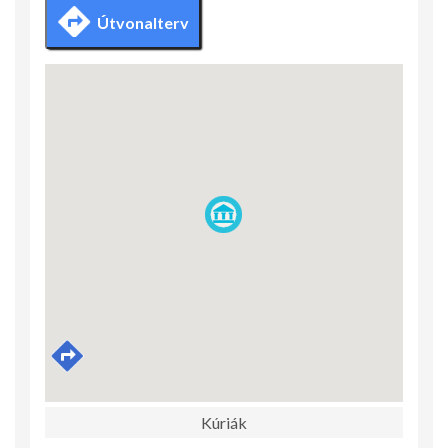
Útvonalterv
Kúriák