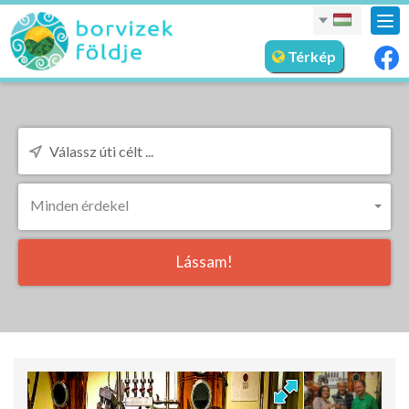
nav
meg
Térkép
Minden érdekel
Lássam!