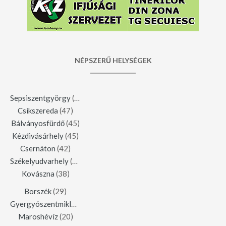
NÉPSZERŰ HELYSÉGEK
Sepsiszentgyörgy
(123)
Csikszereda
(47)
Bálványosfürdő
(45)
Kézdivásárhely
(45)
Csernáton
(42)
Székelyudvarhely
(42)
Kovászna
(38)
Borszék
(29)
Gyergyószentmiklós
(23)
Maroshévíz
(20)