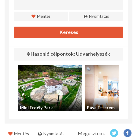
Mentés
Nyomtatás
Keresés
Hasonló célpontok: Udvarhelyszék
Mini Erdély Park
Páva Étterem
Megosztom:
Mentés
Nyomtatás