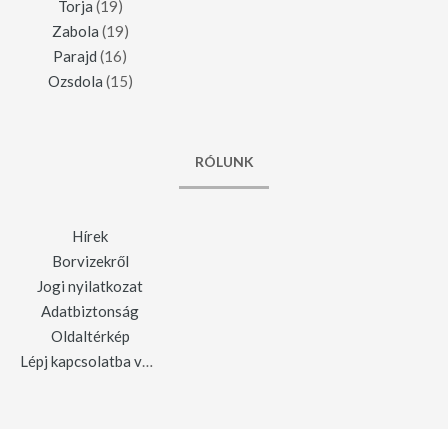
Torja
(19)
Zabola
(19)
Parajd
(16)
Ozsdola
(15)
RÓLUNK
Hírek
Borvizekről
Jogi nyilatkozat
Adatbiztonság
Oldaltérkép
Lépj kapcsolatba velünk