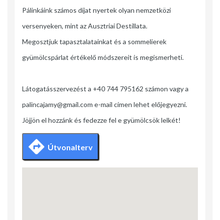
Pálinkáink számos díjat nyertek olyan nemzetközi
versenyeken, mint az Ausztriai Destillata.
Megosztjuk tapasztalatainkat és a sommelierek
gyümölcspárlat értékelő módszereit is megismerheti.
Látogatásszervezést a +40 744 795162 számon vagy a
palincajamy@gmail.com e-mail címen lehet előjegyezni.
Jöjjön el hozzánk és fedezze fel e gyümölcsök lelkét!
Útvonalterv