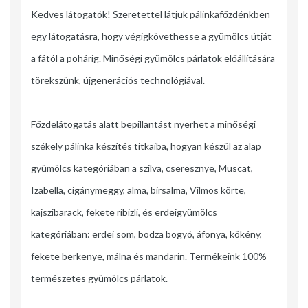
Kedves látogatók! Szeretettel látjuk pálinkafőzdénkben
egy látogatásra, hogy végigkövethesse a gyümölcs útját
a fától a pohárig. Minőségi gyümölcs párlatok előállítására
törekszünk, újgenerációs technológiával.
Főzdelátogatás alatt bepillantást nyerhet a minőségi
székely pálinka készítés titkaiba, hogyan készül az alap
gyümölcs kategóriában a szilva, cseresznye, Muscat,
Izabella, cigánymeggy, alma, birsalma, Vilmos körte,
kajszibarack, fekete ribizli, és erdeigyümölcs
kategóriában: erdei som, bodza bogyó, áfonya, kökény,
fekete berkenye, málna és mandarin. Termékeink 100%
természetes gyümölcs párlatok.