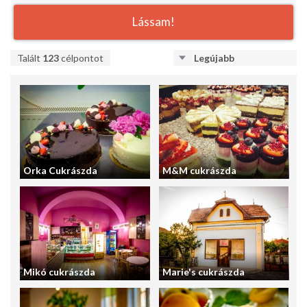
Lássam!
Talált
123
célpontot
Legújabb
Orka Cukrászda
M&M cukrászda
Mikó cukrászda
Marie's cukrászda