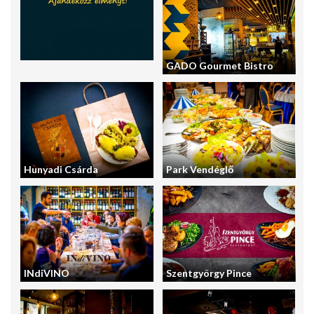
GADO Gourmet Bistro
Hunyadi Csárda
Park Vendéglő
INdiVINO
Szentgyörgy Pince