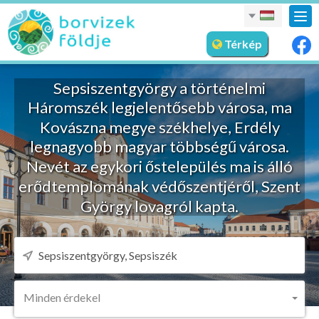
nav
meg
Térkép
Sepsiszentgyörgy a történelmi
Háromszék legjelentősebb városa, ma
Kovászna megye székhelye, Erdély
legnagyobb magyar többségű városa.
Nevét az egykori őstelepülés ma is álló
erődtemplomának védőszentjéről, Szent
György lovagról kapta.
Minden érdekel