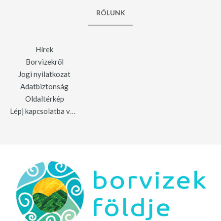
RÓLUNK
Hírek
Borvizekről
Jogi nyilatkozat
Adatbiztonság
Oldaltérkép
Lépj kapcsolatba velünk