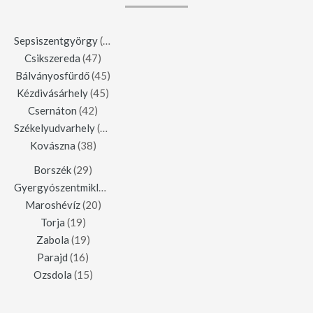
Sepsiszentgyörgy
(123)
Csikszereda
(47)
Bálványosfürdő
(45)
Kézdivásárhely
(45)
Csernáton
(42)
Székelyudvarhely
(42)
Kovászna
(38)
Borszék
(29)
Gyergyószentmiklós
(23)
Maroshévíz
(20)
Torja
(19)
Zabola
(19)
Parajd
(16)
Ozsdola
(15)