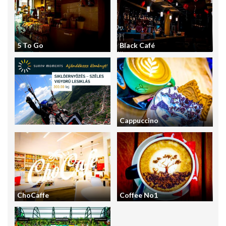
5 To Go
Black Café
Cappuccino
ChoCaffe
Coffee No1