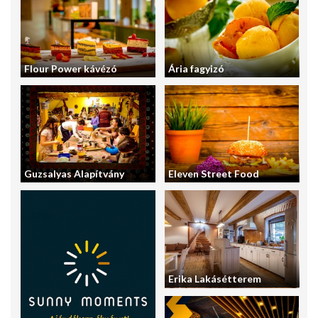
Flour Power kávézó
Ária fagyizó
Guzsalyas Alapítvány
Eleven Street Food
Erika Lakásétterem