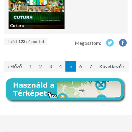
Cutura
Talált
123
célpontot
Megosztom:
« Előző
1
2
3
4
5
6
7
Következő »