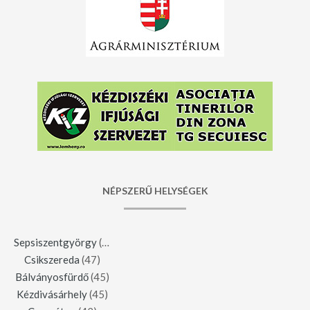
NÉPSZERŰ HELYSÉGEK
Sepsiszentgyörgy
(123)
Csikszereda
(47)
Bálványosfürdő
(45)
Kézdivásárhely
(45)