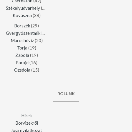
Csernáton
(42)
Székelyudvarhely
(42)
Kovászna
(38)
Borszék
(29)
Gyergyószentmiklós
(23)
Maroshévíz
(20)
Torja
(19)
Zabola
(19)
Parajd
(16)
Ozsdola
(15)
RÓLUNK
Hírek
Borvizekről
Jogi nyilatkozat