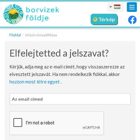
nav
meg
Térkép
Főoldal
Jelszó visszaállítása
Elfelejtetted a jelszavat?
Kérjük, adja meg az e-mail címét, hogy visszaszerezze az
elvesztett jelszavát. Ha nem rendelkezik fiókkal, akkor
hozzon most létre egyet
.
Az
email
címed