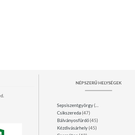
NÉPSZERŰ HELYSÉGEK
d.
Sepsiszentgyörgy
(123)
Csikszereda
(47)
Bálványosfürdő
(45)
Kézdivásárhely
(45)