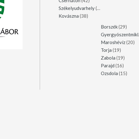
Csernáton
(42)
Székelyudvarhely
(42)
Kovászna
(38)
Borszék
(29)
Gy
Maroshévíz
(20)
Torja
(19)
Zabola
(19)
Parajd
(16)
Ozsdola
(15)