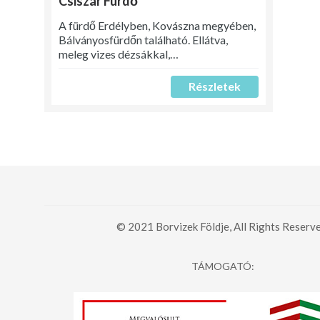
Csiszár Fürdő
A fürdő Erdélyben, Kovászna megyében,
Bálványosfürdőn található. Ellátva,
meleg vizes dézsákkal,…
Részletek
© 2021 Borvizek Földje, All Rights Reserve
TÁMOGATÓ: