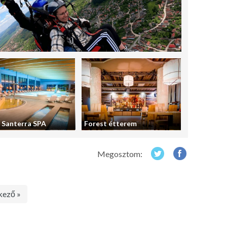
 Santerra SPA
Forest étterem
Megosztom:
kező »