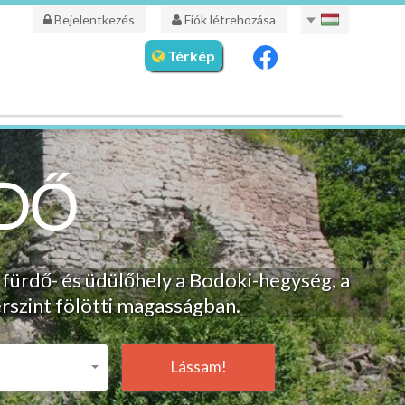
Bejelentkezés
Fiók létrehozása
Térkép
DŐ
 fürdő- és üdülőhely a Bodoki-hegység, a
rszint fölötti magasságban.
Lássam!