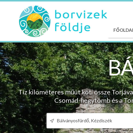
FŐOLDA
B
Tíz kilométeres műút köti össze Torjáva
Csomád-hegytömb és a Torja