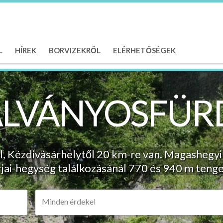
L
HÍREK
BORVIZEKRŐL
ELÉRHETŐSÉGEK
ÁLVÁNYOSFÜR
l, Kézdivásárhelytől 20 km-re van. Magashegyi
i-hegység találkozásánál 770 és 940 m tenge
Minden érdekel