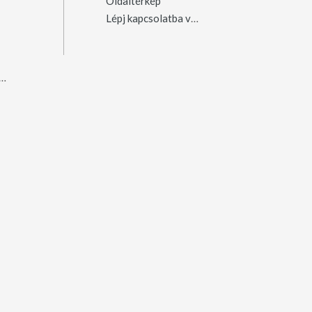
Oldaltérkép
Lépj kapcsolatba velünk
ergyószentmiklós
(23)