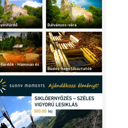
nyosfürdő
Bálványos-vára
-fürdők - Hammas és
Büdös-hegy lábáztatók