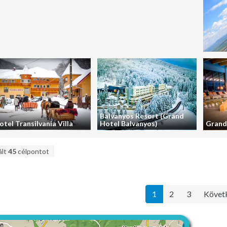
Balvanyos Resort (Grand
otel Transilvania Villa
Hotel Balvanyos)
Grand
ált
45
célpontot
1
2
3
Követ