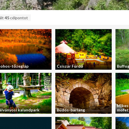
ált
45
célpontot
ohos-tőzegláp
Csiszár Fürdő
Buffo
Mikes-
álványosi kalandpark
Büdös-barlang
mofet