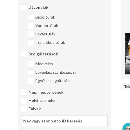
Útvonalak
Biciklitúrák
Vándortúrák
Lovastúrák
Tematikus túrák
Szolgáltatások
Medveles
H
Lovaglás, szánkózás, sí
Egyéb szolgáltatások
Tal
Népi mesterségek
Helyi termelő
Falvak