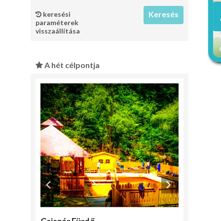
keresési
paraméterek
visszaállítása
A hét célpontja