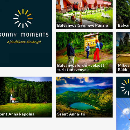
Bálványos Gyöngye Panzió
Bálvá
Bálványosfürdő - Jelzett
Mikes
turistaösvények
Bükki
zent Anna kápolna
Szent Anna-tó