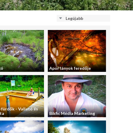
Legújabb
gó
Apor lányok feredője
fürdők - Vallató és
ta
Bikfic Média Marketing