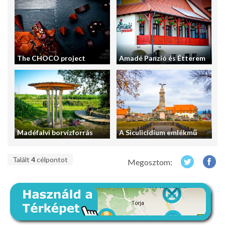
The CHOCO project
Amadé Panzió és Étterem
Madéfalvi borvízforrás
A Siculicidium emlékmű
Talált
4
célpontot
Megosztom: