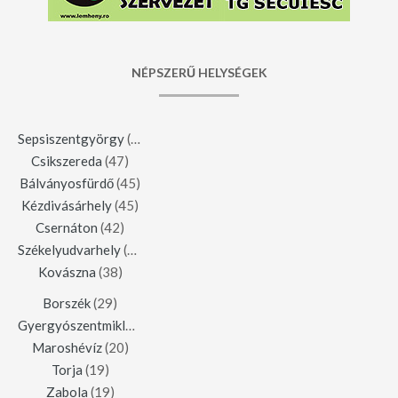
NÉPSZERŰ HELYSÉGEK
Sepsiszentgyörgy
(123)
Csikszereda
(47)
Bálványosfürdő
(45)
Kézdivásárhely
(45)
Csernáton
(42)
Székelyudvarhely
(42)
Kovászna
(38)
Borszék
(29)
Gyergyószentmiklós
(23)
Maroshévíz
(20)
Torja
(19)
Zabola
(19)