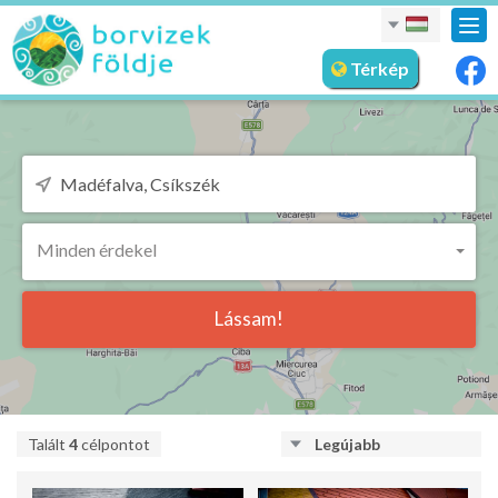
nav
meg
Térkép
Minden érdekel
Lássam!
Talált
4
célpontot
Legújabb