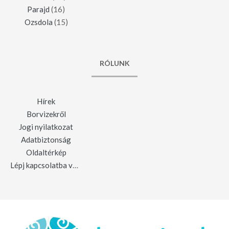
Parajd
(16)
Ozsdola
(15)
RÓLUNK
Hírek
Borvizekről
Jogi nyilatkozat
Adatbiztonság
Oldaltérkép
Lépj kapcsolatba velünk