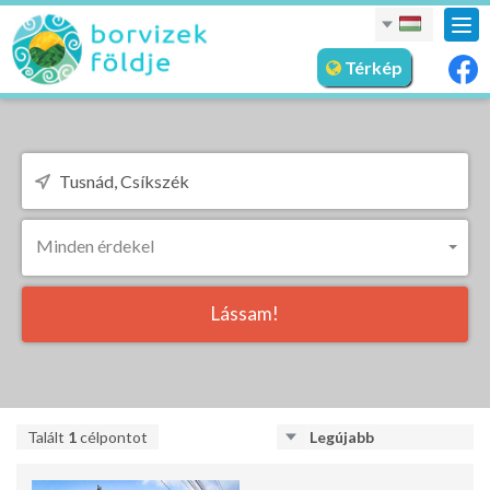
nav
meg
Térkép
Minden érdekel
Lássam!
Talált
1
célpontot
Legújabb