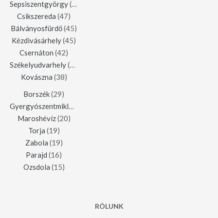
Sepsiszentgyörgy
(123)
Csikszereda
(47)
Bálványosfürdő
(45)
Kézdivásárhely
(45)
Csernáton
(42)
Székelyudvarhely
(42)
Kovászna
(38)
Borszék
(29)
Gyergyószentmiklós
(23)
Maroshévíz
(20)
Torja
(19)
Zabola
(19)
Parajd
(16)
Ozsdola
(15)
RÓLUNK