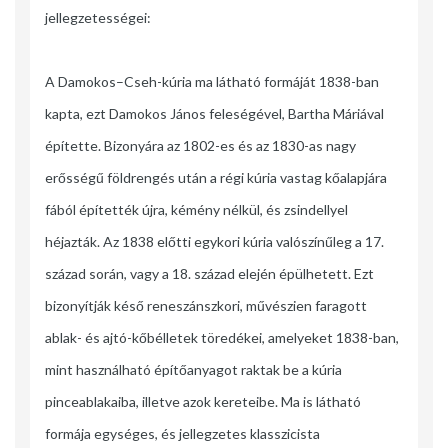
jellegzetességei:
A Damokos–Cseh-kúria ma látható formáját 1838-ban
kapta, ezt Damokos János feleségével, Bartha Máriával
építette. Bizonyára az 1802-es és az 1830-as nagy
erősségű földrengés után a régi kúria vastag kőalapjára
fából építették újra, kémény nélkül, és zsindellyel
héjazták. Az 1838 előtti egykori kúria valószínűleg a 17.
század során, vagy a 18. század elején épülhetett. Ezt
bizonyítják késő reneszánszkori, művészien faragott
ablak- és ajtó-kőbélletek töredékei, amelyeket 1838-ban,
mint használható építőanyagot raktak be a kúria
pinceablakaiba, illetve azok kereteibe. Ma is látható
formája egységes, és jellegzetes klasszicista