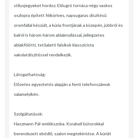
stílusjegyeket hordoz. Előugró tornáca négy vaskos
oszlopra épített félköríves, napsugaras díszítésű
oromfallal készült, a kúria frontjának a közepén, jobbról és
balról is három-három ablaknyílással, jellegzetes
ablakfölötti, tetőalatti falsíkok klasszicista
vakolatdíszítéssel rendelkezik.
Látogathatóság:
Előzetes egyeztetés alapján a fenti telefonszámok
valamelyikén.
Szolgáltatások:
Haszmann Pál-emlékszoba. Korabeli bútorokkal
berendezett ebédlő, szalon megtekintése. A kúriát