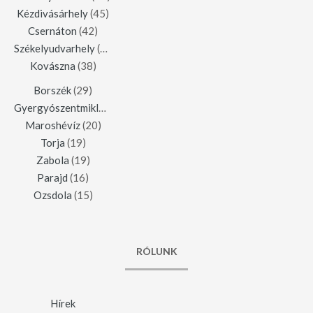
Kézdivásárhely
(45)
Csernáton
(42)
Székelyudvarhely
(42)
Kovászna
(38)
Borszék
(29)
Gyergyószentmiklós
(23)
Maroshévíz
(20)
Torja
(19)
Zabola
(19)
Parajd
(16)
Ozsdola
(15)
RÓLUNK
Hírek