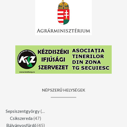
NÉPSZERŰ HELYSÉGEK
Sepsiszentgyörgy
(123)
Csikszereda
(47)
Bálványosfürdő
(45)