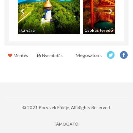
Ika vára
Csókás feredő
Megosztom:
Mentés
Nyomtatás
© 2021 Borvizek Földje, All Rights Reserved.
TÁMOGATÓ: