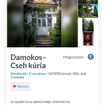
Damokos–
Megosztom:
Cseh kúria
Kézdiszék
Csernáton
527070 Cernat, 333., Jud.
Covasna
Mentés
Az épület kora, építési ideje, rövid leírása,