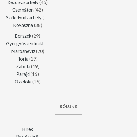
Kézdivásárhely
(45)
Csernáton
(42)
Székelyudvarhely
(42)
Kovászna
(38)
Borszék
(29)
Gyergyószentmiklós
(23)
Maroshévíz
(20)
Torja
(19)
Zabola
(19)
Parajd
(16)
Ozsdola
(15)
RÓLUNK
Hírek
Borvizekről