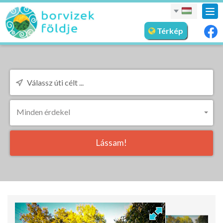
nav
meg
Térkép
Minden érdekel
Lássam!