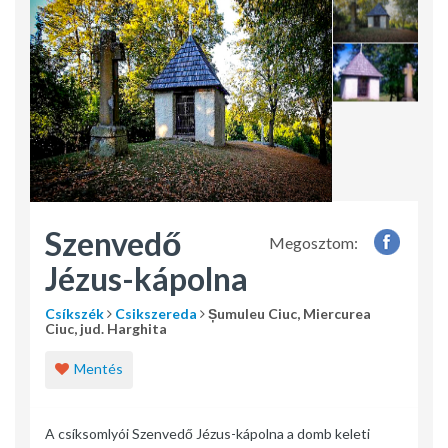
Szenvedő
Megosztom:
Jézus-kápolna
Csíkszék
Csikszereda
Șumuleu Ciuc, Miercurea
Ciuc, jud. Harghita
Mentés
A csíksomlyói Szenvedő Jézus-kápolna a domb keleti