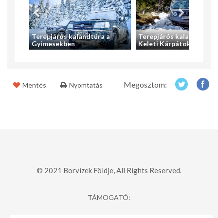
a
Terepjárós kalandtúra a
Terepjárós kalandtúra a
Gyimesekben
Keleti Kárpátokban
Megosztom:
Mentés
Nyomtatás
© 2021 Borvizek Földje, All Rights Reserved.
TÁMOGATÓ: