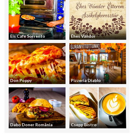
Eis Cafe Sorrento
Éhes Vándor
Don Poppy
Pizzeria Diablo
Dabo Doner România
Csepp Bistro