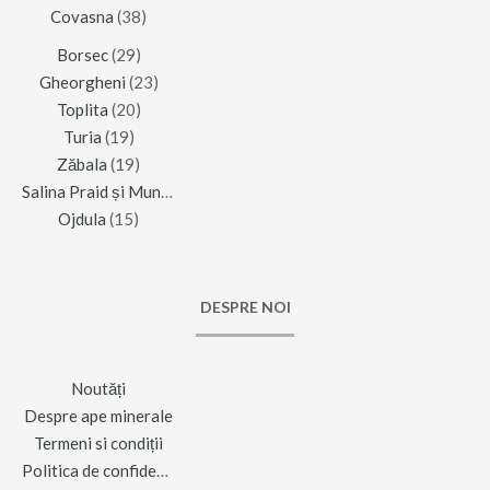
Covasna
(38)
Borsec
(29)
Gheorgheni
(23)
Toplita
(20)
Turia
(19)
Zăbala
(19)
Salina Praid și Muntele de Sare
(16)
Ojdula
(15)
DESPRE NOI
Noutăți
Despre ape minerale
Termeni si condiții
Politica de confidențialitate