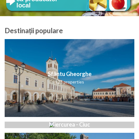
local
Destinații populare
Sfântu Gheorghe
123 properties
Miercurea - Ciuc
47 properties