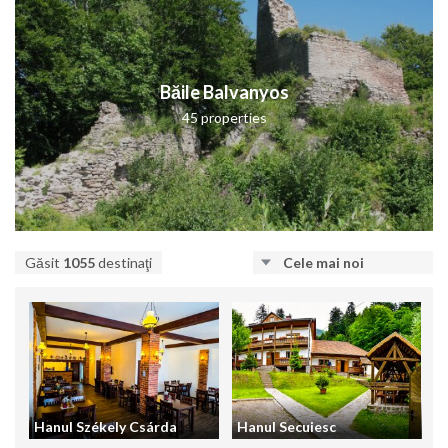
Băile Balvanyos
45 properties
Găsit
1055
destinaţi
Cele mai noi
Hanul Székely Csárda
Hanul Secuiesc