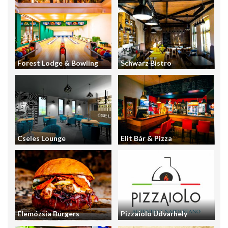
Forest Lodge & Bowling
Schwarz Bistro
Cseles Lounge
Elit Bár & Pizza
Elemózsia Burgers
Pizzaiolo Udvarhely