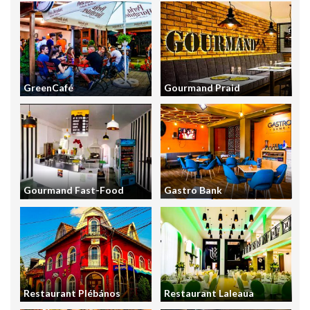
GreenCafé
Gourmand Praid
Gourmand Fast-Food
Gastro Bank
Restaurant Plébános
Restaurant Laleaua