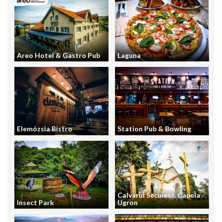
Areo Hotel & Gastro Pub
Laguna
Elemózsia Bistro
Station Pub & Bowling
Calvarul Secuiesc. Capela
Insect Park
Ugron