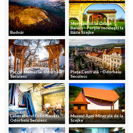
Mormântul lui Orbán
Balázs - Porţile secuieşti la
Budvár
Băile Szejke
Parcul Memorial Odorheiu
Piaţa Centrală - Odorheiu
Secuiesc
Secuiesc
Laboratorul Foto Kováts
Muzeul Apei Minerale de la
Odorheiu Secuiesc
Szejke