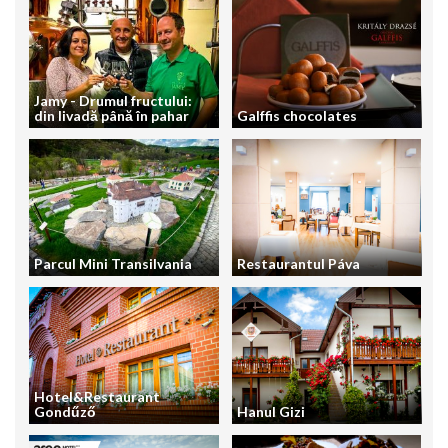
Jamy - Drumul fructului:
din livadă până în pahar
Galffis chocolates
Parcul Mini Transilvania
Restaurantul Páva
Hotel&Restaurant
Gondűző
Hanul Gizi