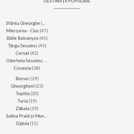
DESTINAȚII POPULARE
Sfântu Gheorghe
(123)
Miercurea - Ciuc
(47)
Băile Balvanyos
(45)
Târgu Secuiesc
(45)
Cernat
(42)
Odorheiu Secuiesc
(42)
Covasna
(38)
Borsec
(29)
Gheorgheni
(23)
Toplita
(20)
Turia
(19)
Zăbala
(19)
Salina Praid și Muntele de Sare
(16)
Ojdula
(15)