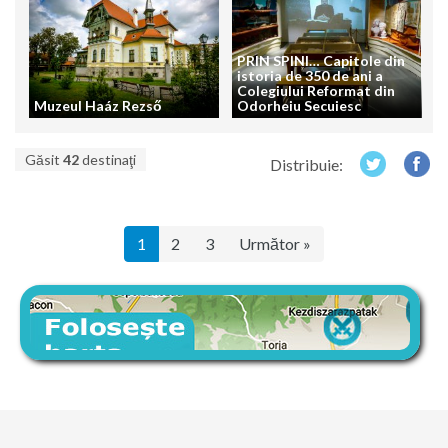
PRIN SPINI… Capitole din
istoria de 350 de ani a
Colegiului Reformat din
Muzeul Haáz Rezső
Odorheiu Secuiesc
Găsit
42
destinaţi
Distribuie:
1
2
3
Următor »