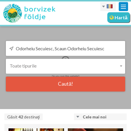
Des
nav
Hartă
Toate tipurile
Caută!
Găsit
42
destinaţi
Cele mai noi