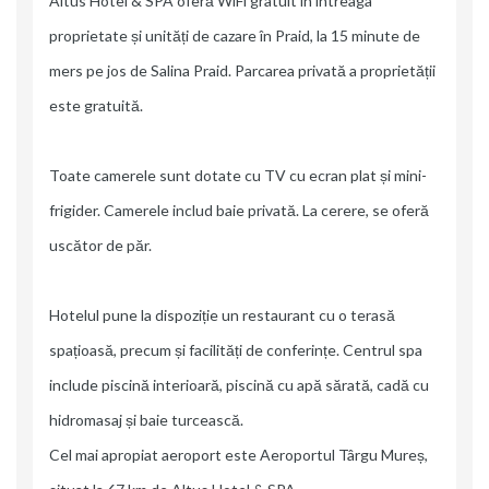
Altus Hotel & SPA oferă WiFi gratuit în întreaga
proprietate și unități de cazare în Praid, la 15 minute de
mers pe jos de Salina Praid. Parcarea privată a proprietății
este gratuită.
Toate camerele sunt dotate cu TV cu ecran plat și mini-
frigider. Camerele includ baie privată. La cerere, se oferă
uscător de păr.
Hotelul pune la dispoziție un restaurant cu o terasă
spațioasă, precum și facilități de conferințe. Centrul spa
include piscină interioară, piscină cu apă sărată, cadă cu
hidromasaj și baie turcească.
Cel mai apropiat aeroport este Aeroportul Târgu Mureș,