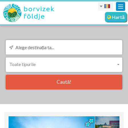
Des
nav
Hartă
Toate tipurile
Caută!