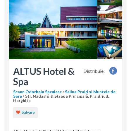
ALTUS Hotel &
Distribuie:
Spa
Scaun Odorheiu Secuiesc
Salina Praid și Muntele de
Sare
Str. Nádasfő & Strada Principală, Praid, jud.
Harghita
Salvare