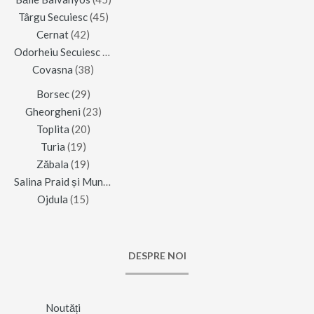
Târgu Secuiesc
(45)
Cernat
(42)
Odorheiu Secuiesc
(42)
Covasna
(38)
Borsec
(29)
Gheorgheni
(23)
Toplita
(20)
Turia
(19)
Zăbala
(19)
Salina Praid și Muntele de Sare
(16)
Ojdula
(15)
DESPRE NOI
Noutăți