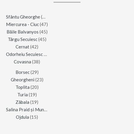
Sfântu Gheorghe
(123)
Miercurea - Ciuc
(47)
Băile Balvanyos
(45)
Târgu Secuiesc
(45)
Cernat
(42)
Odorheiu Secuiesc
(42)
Covasna
(38)
Borsec
(29)
Gheorgheni
(23)
Toplita
(20)
Turia
(19)
Zăbala
(19)
Salina Praid și Muntele de Sare
(16)
Ojdula
(15)