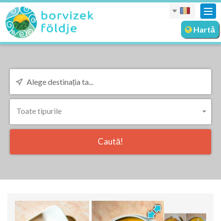
Des
nav
Hartă
Toate tipurile
Caută!