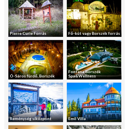
Pierre Curie Forrás
Fő-kút vagy Borszék forrás
Fontana Borszék
Ó-Sáros fürdő, Borszék
Spa&Wellness
Reménység síközpont
Emil Villa