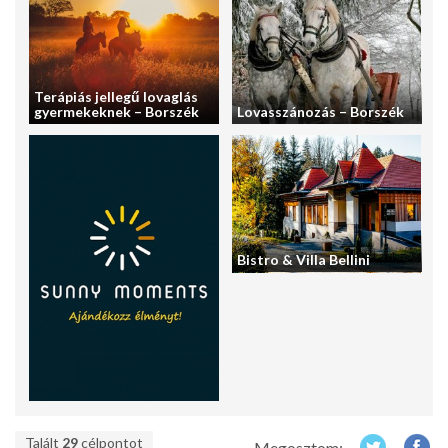
Terápiás jellegű lovaglás
gyermekeknek – Borszék
Lovasszánozás – Borszék
Bistro & Villa Bellini
Talált
29
célpontot
Megosztom: