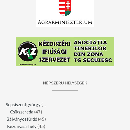
NÉPSZERŰ HELYSÉGEK
Sepsiszentgyörgy
(123)
Csikszereda
(47)
Bálványosfürdő
(45)
Kézdivásárhely
(45)