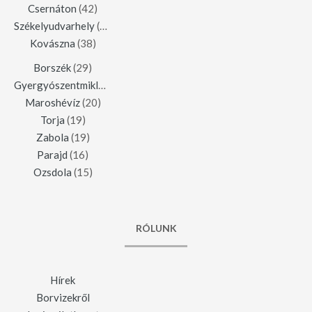
Csernáton
(42)
Székelyudvarhely
(42)
Kovászna
(38)
Borszék
(29)
Gyergyószentmiklós
(23)
Maroshévíz
(20)
Torja
(19)
Zabola
(19)
Parajd
(16)
Ozsdola
(15)
RÓLUNK
Hírek
Borvizekről