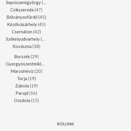
Sepsiszentgyörgy
(123)
Csikszereda
(47)
Bálványosfürdő
(45)
Kézdivásárhely
(45)
Csernáton
(42)
Székelyudvarhely
(42)
Kovászna
(38)
Borszék
(29)
Gyergyószentmiklós
(23)
Maroshévíz
(20)
Torja
(19)
Zabola
(19)
Parajd
(16)
Ozsdola
(15)
RÓLUNK