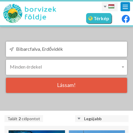
nav
meg
Térkép
Minden érdekel
Lássam!
Talált
2
célpontot
Legújabb