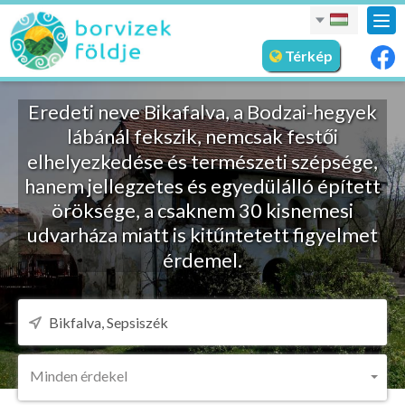
nav
meg
Térkép
Eredeti neve Bikafalva, a Bodzai-hegyek
lábánál fekszik, nemcsak festői
elhelyezkedése és természeti szépsége,
hanem jellegzetes és egyedülálló épített
öröksége, a csaknem 30 kisnemesi
udvarháza miatt is kitűntetett figyelmet
érdemel.
Minden érdekel