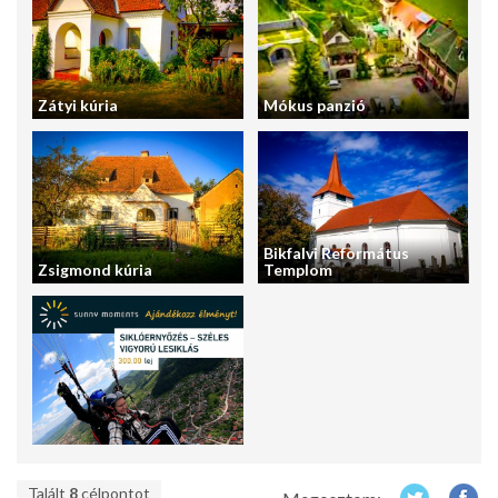
Zátyi kúria
Mókus panzió
Bikfalvi Református
Zsigmond kúria
Templom
Talált
8
célpontot