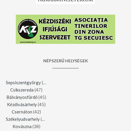
NÉPSZERŰ HELYSÉGEK
Sepsiszentgyörgy
(123)
Csikszereda
(47)
Bálványosfürdő
(45)
Kézdivásárhely
(45)
Csernáton
(42)
Székelyudvarhely
(42)
Kovászna
(38)