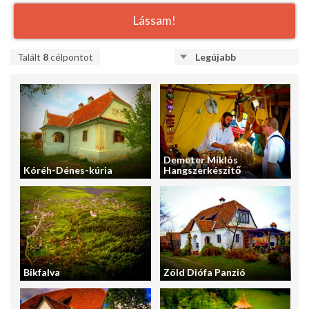
Lássam!
Talált
8
célpontot
Legújabb
Demeter Miklós
Kóréh-Dénes-kúria
Hangszerkészítő
Bikfalva
Zöld Diófa Panzió