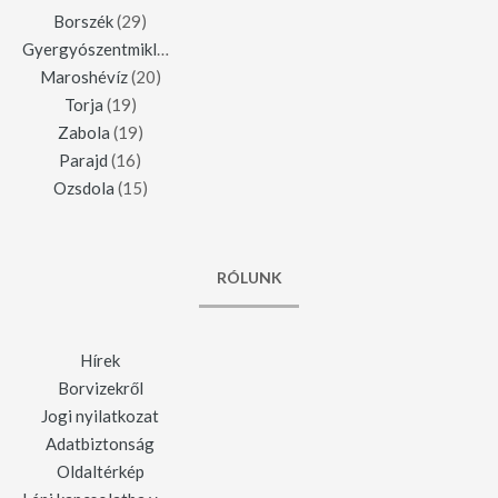
Borszék
(29)
Gyergyószentmiklós
(23)
Maroshévíz
(20)
Torja
(19)
Zabola
(19)
Parajd
(16)
Ozsdola
(15)
RÓLUNK
Hírek
Borvizekről
Jogi nyilatkozat
Adatbiztonság
Oldaltérkép