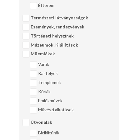
Étterem
Természeti látványosságok
Események, rendezvények
Történeti helyszínek
Múzeumok, Kiállítások
Műemlékek
Várak
Kastélyok
Templomok
Kúriák
Emlékművek
Művészi alkotások
Útvonalak
Biciklitúrák