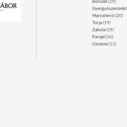
Borszék
(29)
Gy
Maroshévíz
(20)
Torja
(19)
Zabola
(19)
Parajd
(16)
Ozsdola
(15)