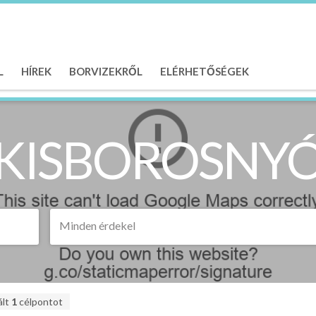
L
HÍREK
BORVIZEKRŐL
ELÉRHETŐSÉGEK
KISBOROSNY
Minden érdekel
ált
1
célpontot