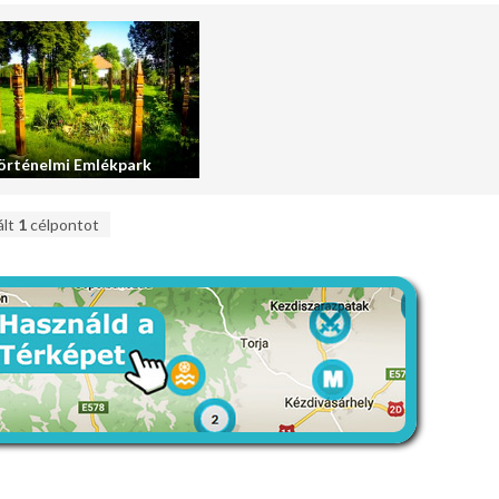
örténelmi Emlékpark
ált
1
célpontot