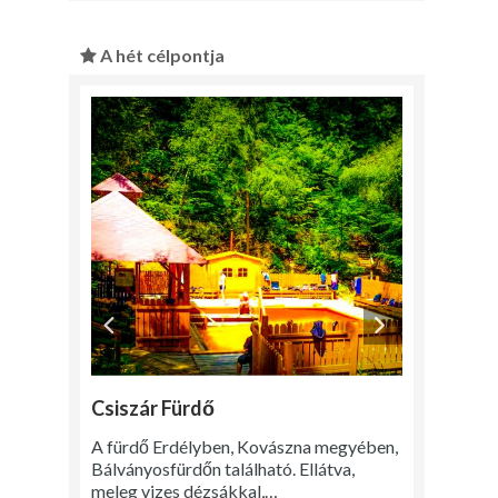
A hét célpontja
Csiszár Fürdő
A fürdő Erdélyben, Kovászna megyében,
Bálványosfürdőn található. Ellátva,
meleg vizes dézsákkal,…