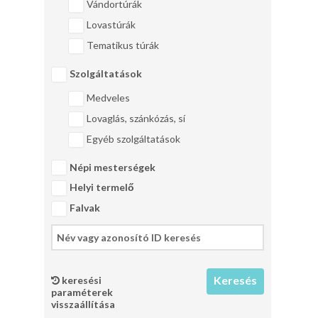
Vándortúrák
Lovastúrák
Tematikus túrák
Szolgáltatások
Medveles
Lovaglás, szánkózás, sí
Egyéb szolgáltatások
Népi mesterségek
Helyi termelő
Falvak
keresési
paraméterek
visszaállítása