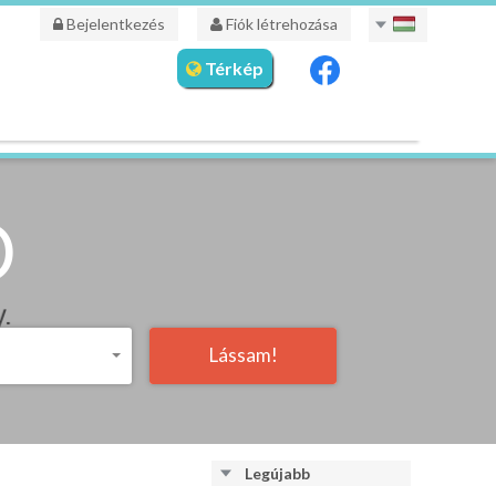
Bejelentkezés
Fiók létrehozása
Térkép
Ó
Lássam!
Legújabb