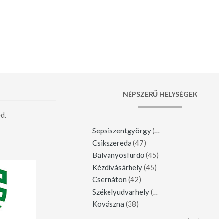
NÉPSZERŰ HELYSÉGEK
d.
Sepsiszentgyörgy
(123)
Csikszereda
(47)
Bálványosfürdő
(45)
Kézdivásárhely
(45)
Csernáton
(42)
Székelyudvarhely
(42)
Kovászna
(38)