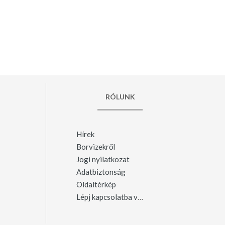
RÓLUNK
Hírek
Borvizekről
Jogi nyilatkozat
Adatbiztonság
Oldaltérkép
Lépj kapcsolatba velünk