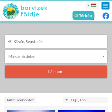
nav
meg
Térkép
Minden érdekel
Lássam!
Talált
3
célpontot
Legújabb