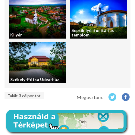
Sepsikilyéni unitárius
Kilyén
templom
Székely-Pótsa Udvarház
Talált
3
célpontot
Megosztom: