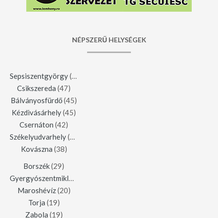
NÉPSZERŰ HELYSÉGEK
Sepsiszentgyörgy
(123)
Csikszereda
(47)
Bálványosfürdő
(45)
Kézdivásárhely
(45)
Csernáton
(42)
Székelyudvarhely
(42)
Kovászna
(38)
Borszék
(29)
Gyergyószentmiklós
(23)
Maroshévíz
(20)
Torja
(19)
Zabola
(19)