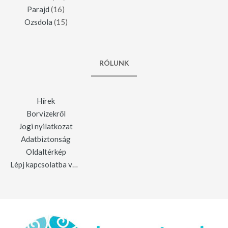
Parajd
(16)
Ozsdola
(15)
RÓLUNK
Hírek
Borvizekről
Jogi nyilatkozat
Adatbiztonság
Oldaltérkép
Lépj kapcsolatba velünk