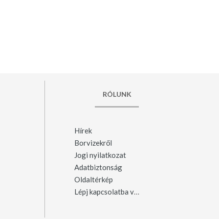
RÓLUNK
Hírek
Borvizekről
Jogi nyilatkozat
Adatbiztonság
Oldaltérkép
Lépj kapcsolatba velünk