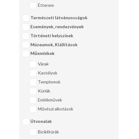
Étterem
Természeti látványosságok
Események, rendezvények
Történeti helyszínek
Múzeumok, Kiállítások
Műemlékek
Várak
Kastélyok
Templomok
Kúriák
Emlékművek
Művészi alkotások
Útvonalak
Biciklitúrák