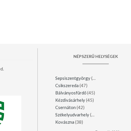
NÉPSZERŰ HELYSÉGEK
d.
Sepsiszentgyörgy
(123)
Csikszereda
(47)
Bálványosfürdő
(45)
Kézdivásárhely
(45)
Csernáton
(42)
Székelyudvarhely
(42)
Kovászna
(38)