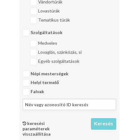
Vándortúrák
Lovastúrák
Tematikus túrák
Szolgáltatások
Medveles
Lovaglás, szánkózás, sí
Egyéb szolgáltatások
Népi mesterségek
Helyi termelő
Falvak
keresési
paraméterek
visszaállítása