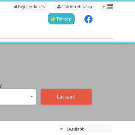
Bejelentkezés
Fiók létrehozása
Térkép
Lássam!
Legújabb