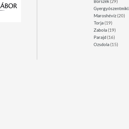
Borszék
(29)
Gy
Maroshévíz
(20)
Torja
(19)
Zabola
(19)
Parajd
(16)
Ozsdola
(15)