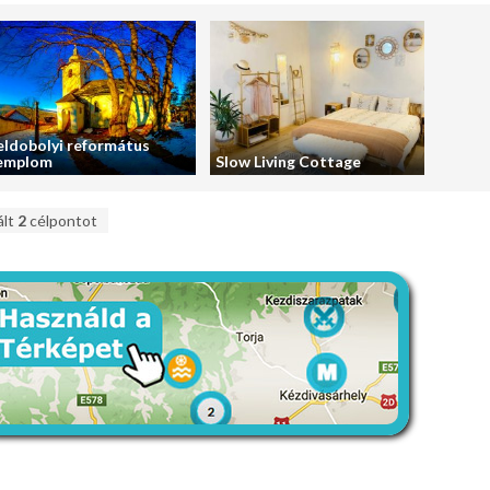
eldobolyi református
emplom
Slow Living Cottage
ált
2
célpontot