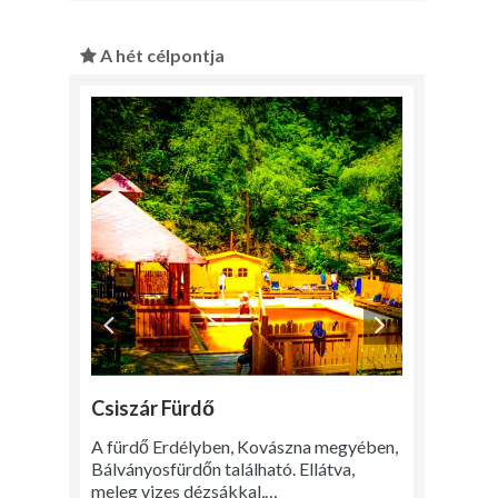
A hét célpontja
Csiszár Fürdő
A fürdő Erdélyben, Kovászna megyében,
Bálványosfürdőn található. Ellátva,
meleg vizes dézsákkal,…