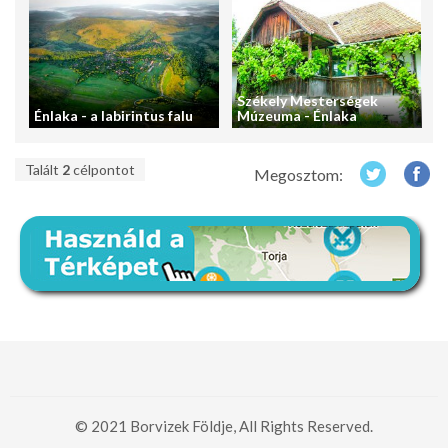
Székely Mesterségek
Énlaka - a labirintus falu
Múzeuma - Énlaka
Talált
2
célpontot
Megosztom:
© 2021 Borvizek Földje, All Rights Reserved.