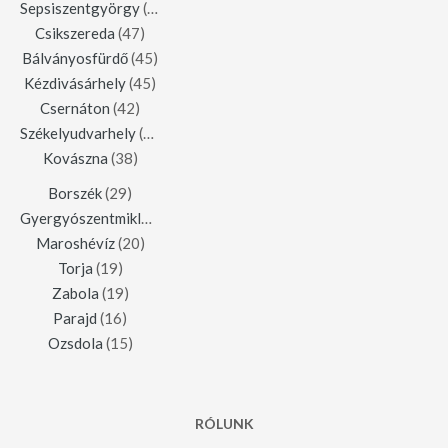
Sepsiszentgyörgy
(123)
Csikszereda
(47)
Bálványosfürdő
(45)
Kézdivásárhely
(45)
Csernáton
(42)
Székelyudvarhely
(42)
Kovászna
(38)
Borszék
(29)
Gyergyószentmiklós
(23)
Maroshévíz
(20)
Torja
(19)
Zabola
(19)
Parajd
(16)
Ozsdola
(15)
RÓLUNK