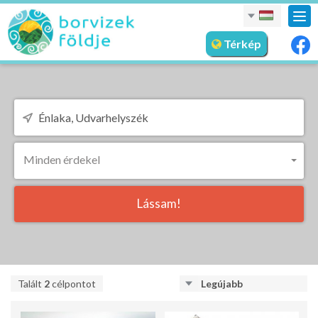
nav
meg
Térkép
Minden érdekel
Lássam!
Talált
2
célpontot
Legújabb