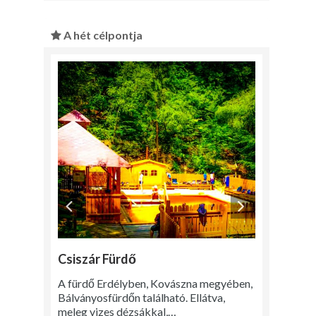
A hét célpontja
Csiszár Fürdő
A fürdő Erdélyben, Kovászna megyében,
Bálványosfürdőn található. Ellátva,
meleg vizes dézsákkal,…