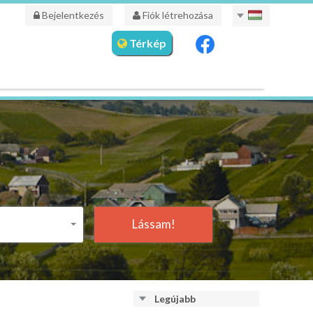
Bejelentkezés
Fiók létrehozása
Térkép
Lássam!
Legújabb