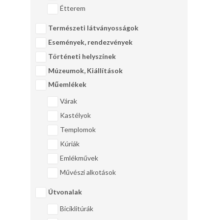
Étterem
Természeti látványosságok
Események, rendezvények
Történeti helyszínek
Múzeumok, Kiállítások
Műemlékek
Várak
Kastélyok
Templomok
Kúriák
Emlékművek
Művészi alkotások
Útvonalak
Biciklitúrák