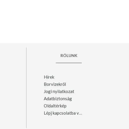
RÓLUNK
Hírek
Borvizekről
Jogi nyilatkozat
Adatbiztonság
Oldaltérkép
Lépj kapcsolatba velünk