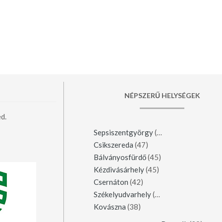
NÉPSZERŰ HELYSÉGEK
d.
Sepsiszentgyörgy
(123)
Csikszereda
(47)
Bálványosfürdő
(45)
Kézdivásárhely
(45)
Csernáton
(42)
Székelyudvarhely
(42)
Kovászna
(38)