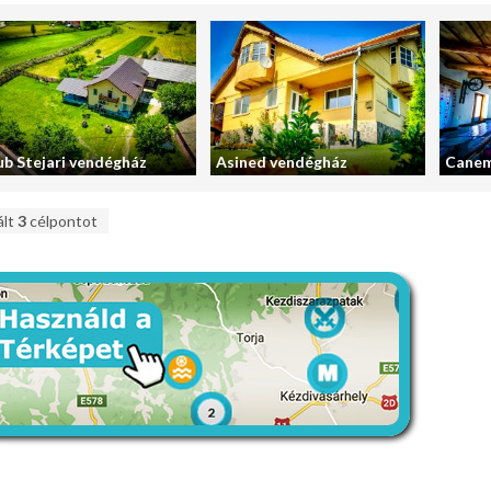
ub Stejari vendégház
Asined vendégház
Canem
ált
3
célpontot