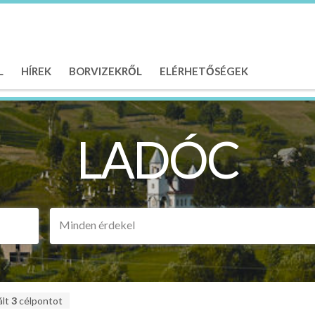
L
HÍREK
BORVIZEKRŐL
ELÉRHETŐSÉGEK
LADÓC
Minden érdekel
ált
3
célpontot