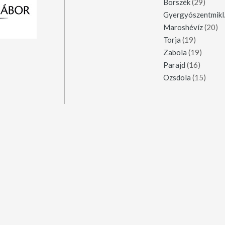
Borszék
(29)
Gy
Maroshévíz
(20)
Torja
(19)
Zabola
(19)
Parajd
(16)
Ozsdola
(15)