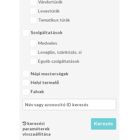
Vándortúrák
Lovastúrák
Tematikus túrák
Szolgáltatások
Medveles
Lovaglás, szánkózás, sí
Egyéb szolgáltatások
Népi mesterségek
Helyi termelő
Falvak
keresési
paraméterek
visszaállítása