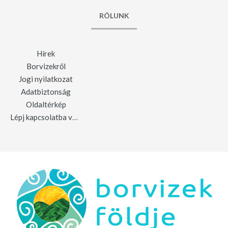
RÓLUNK
Hírek
Borvizekről
Jogi nyilatkozat
Adatbiztonság
Oldaltérkép
Lépj kapcsolatba velünk