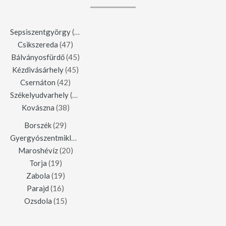
Sepsiszentgyörgy
(123)
Csikszereda
(47)
Bálványosfürdő
(45)
Kézdivásárhely
(45)
Csernáton
(42)
Székelyudvarhely
(42)
Kovászna
(38)
Borszék
(29)
Gyergyószentmiklós
(23)
Maroshévíz
(20)
Torja
(19)
Zabola
(19)
Parajd
(16)
Ozsdola
(15)