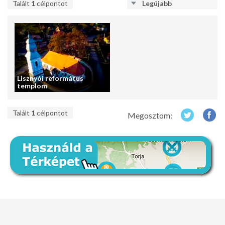
Talált
1
célpontot
Legújabb
Lisznyói református
templom
Talált
1
célpontot
Megosztom: