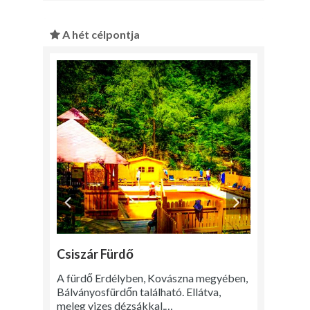
A hét célpontja
Csiszár Fürdő
A fürdő Erdélyben, Kovászna megyében,
Bálványosfürdőn található. Ellátva,
meleg vizes dézsákkal,…