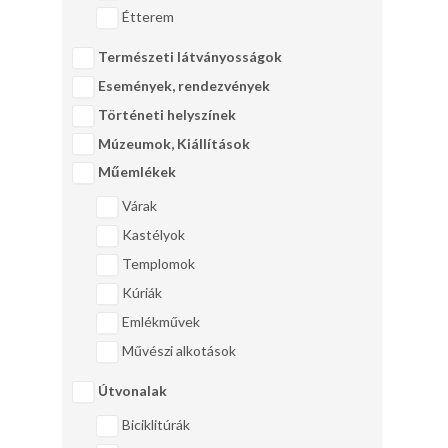
Étterem
Természeti látványosságok
Események, rendezvények
Történeti helyszínek
Múzeumok, Kiállítások
Műemlékek
Várak
Kastélyok
Templomok
Kúriák
Emlékművek
Művészi alkotások
Útvonalak
Biciklitúrák