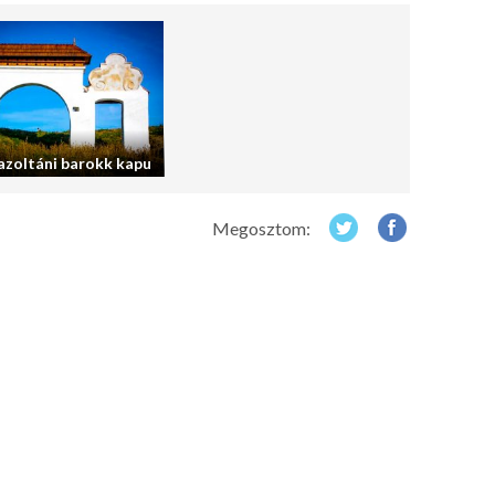
azoltáni barokk kapu
Megosztom: