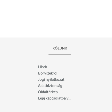
RÓLUNK
Hírek
Borvizekről
Jogi nyilatkozat
Adatbiztonság
Oldaltérkép
Lépj kapcsolatba velünk