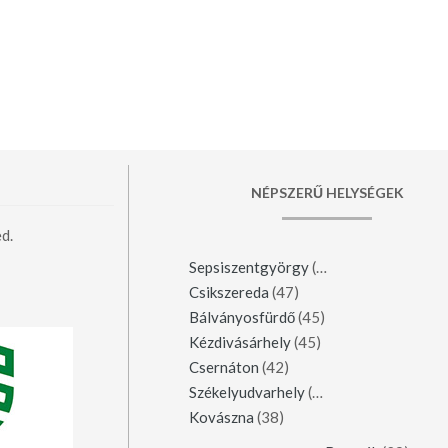
NÉPSZERŰ HELYSÉGEK
d.
Sepsiszentgyörgy
(123)
Csikszereda
(47)
Bálványosfürdő
(45)
Kézdivásárhely
(45)
Csernáton
(42)
Székelyudvarhely
(42)
Kovászna
(38)