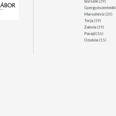
Borszék
(29)
Gy
Maroshévíz
(20)
Torja
(19)
Zabola
(19)
Parajd
(16)
Ozsdola
(15)