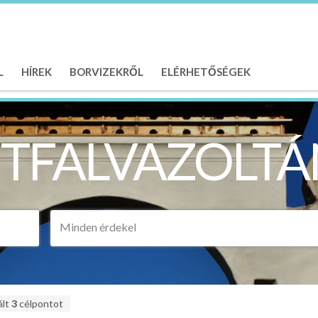
L
HÍREK
BORVIZEKRŐL
ELÉRHETŐSÉGEK
ÉTFALVAZOLTÁ
Minden érdekel
ált
3
célpontot