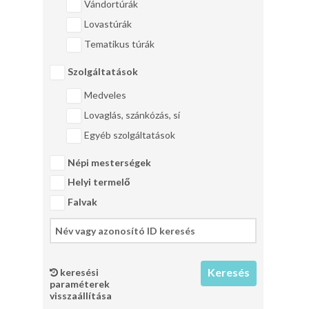
Vándortúrák
Lovastúrák
Tematikus túrák
Szolgáltatások
Medveles
Lovaglás, szánkózás, sí
Egyéb szolgáltatások
Népi mesterségek
Helyi termelő
Falvak
keresési
paraméterek
visszaállítása