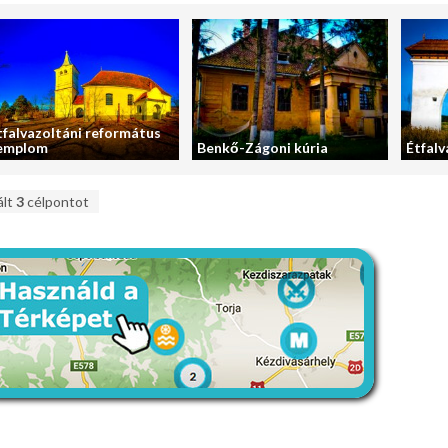
tfalvazoltáni református
emplom
Benkő-Zágoni kúria
Étfalv
ált
3
célpontot