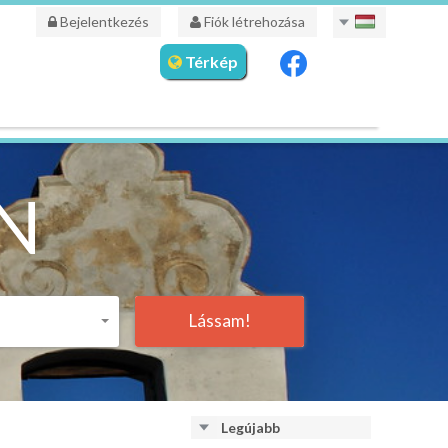
Bejelentkezés
Fiók létrehozása
Térkép
N
Lássam!
Legújabb