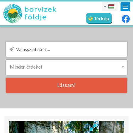
nav
meg
Térkép
Minden érdekel
Lássam!