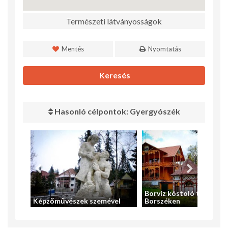
Természeti látványosságok
Mentés
Nyomtatás
Keresés
Hasonló célpontok: Gyergyószék
Borvíz kóstoló túra
Képzőművészek szemével
Borszéken