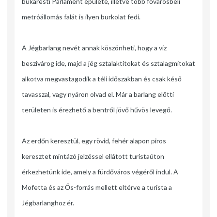
bukaresti Parlament épülete, illetve több fővárosbeli
metróállomás falát is ilyen burkolat fedi.
A Jégbarlang nevét annak köszönheti, hogy a víz
beszivárog ide, majd a jég sztalaktitokat és sztalagmitokat
alkotva megvastagodik a téli időszakban és csak késő
tavasszal, vagy nyáron olvad el. Már a barlang előtti
területen is érezhető a bentről jövő hűvös levegő.
Az erdőn keresztül, egy rövid, fehér alapon piros
keresztet mintázó jelzéssel ellátott turistaúton
érkezhetünk ide, amely a fürdőváros végéről indul. A
Mofetta és az Ős-forrás mellett eltérve a turista a
Jégbarlanghoz ér.