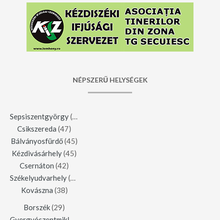
NÉPSZERŰ HELYSÉGEK
Sepsiszentgyörgy
(123)
Csikszereda
(47)
Bálványosfürdő
(45)
Kézdivásárhely
(45)
Csernáton
(42)
Székelyudvarhely
(42)
Kovászna
(38)
Borszék
(29)
Gyergyószentmiklós
(23)