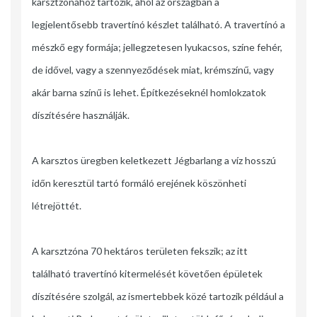
karsztzónához tartozik, ahol az országban a
legjelentősebb travertínó készlet található. A travertínó a
mészkő egy formája; jellegzetesen lyukacsos, színe fehér,
de idővel, vagy a szennyeződések miat, krémszínű, vagy
akár barna színű is lehet. Építkezéseknél homlokzatok
díszítésére használják.
A karsztos üregben keletkezett Jégbarlang a víz hosszú
időn keresztül tartó formáló erejének köszönheti
létrejöttét.
A karsztzóna 70 hektáros területen fekszik; az itt
található travertínó kitermelését követően épületek
díszítésére szolgál, az ismertebbek közé tartozik például a