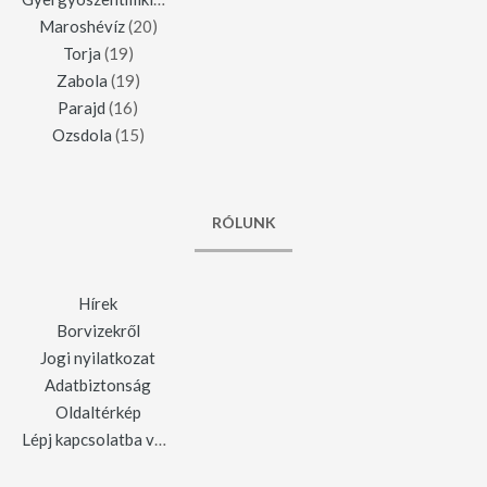
Maroshévíz
(20)
Torja
(19)
Zabola
(19)
Parajd
(16)
Ozsdola
(15)
RÓLUNK
Hírek
Borvizekről
Jogi nyilatkozat
Adatbiztonság
Oldaltérkép
Lépj kapcsolatba velünk