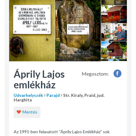
Áprily Lajos
Megosztom:
emlékház
Udvarhelyszék
Parajd
Str. Kiraly, Praid, jud.
Harghita
Mentés
Az 1991-ben felavatott “Áprily Lajos Emlékház” sok