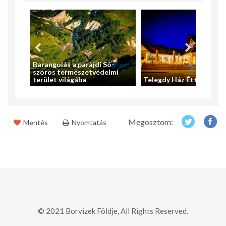
Barangolás a parajdi Só-
szoros természetvédelmi
ya
terület világába
Telegdy Ház Étterem
Megosztom:
Mentés
Nyomtatás
© 2021 Borvizek Földje, All Rights Reserved.