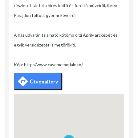
részletet tár fel a híres költő és fordító műveiről, illetve
Parajdon töltött gyermekéveiről.
A ház udvarán található kőtömb őrzi Áprily arcképét és
egyik versidézetét is megörökíti.
Kép: http://www.casememoriale.ro/
Útvonalterv