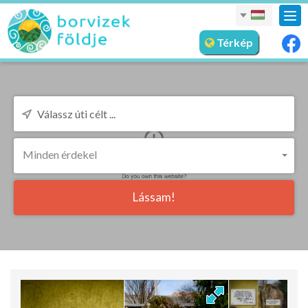
nav
meg
Térkép
Minden érdekel
Lássam!