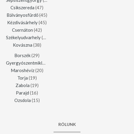
Sepsiszentgyörgy
(123)
Csikszereda
(47)
Bálványosfürdő
(45)
Kézdivásárhely
(45)
Csernáton
(42)
Székelyudvarhely
(42)
Kovászna
(38)
Borszék
(29)
Gyergyószentmiklós
(23)
Maroshévíz
(20)
Torja
(19)
Zabola
(19)
Parajd
(16)
Ozsdola
(15)
RÓLUNK