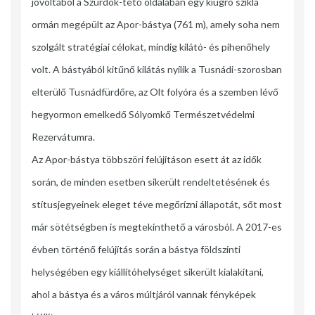
jóvoltából a Szurdok-tető oldalában egy kiugró szikla
ormán megépült az Apor-bástya (761 m), amely soha nem
szolgált stratégiai célokat, mindig kilátó- és pihenőhely
volt. A bástyából kitűnő kilátás nyílik a Tusnádi-szorosban
elterülő Tusnádfürdőre, az Olt folyóra és a szemben lévő
hegyormon emelkedő Sólyomkő Természetvédelmi
Rezervátumra.
Az Apor-bástya többszöri felújításon esett át az idők
során, de minden esetben sikerült rendeltetésének és
stítusjegyeinek eleget téve megőrízni állapotát, sőt most
már sötétségben is megtekinthető a városból. A 2017-es
évben történő felújítás során a bástya földszinti
helységében egy kiállítóhelységet sikerült kialakítani,
ahol a bástya és a város múltjáról vannak fényképek