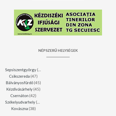
NÉPSZERŰ HELYSÉGEK
Sepsiszentgyörgy
(123)
Csikszereda
(47)
Bálványosfürdő
(45)
Kézdivásárhely
(45)
Csernáton
(42)
Székelyudvarhely
(42)
Kovászna
(38)