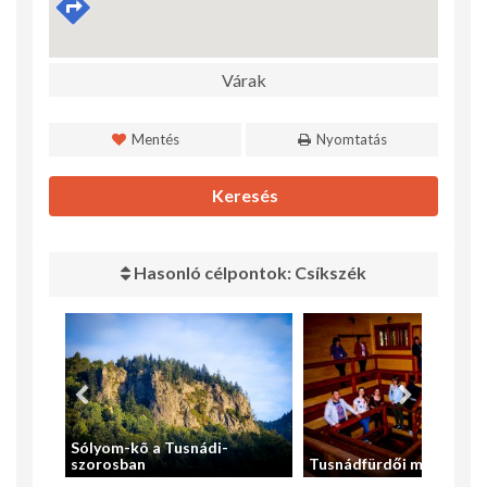
Várak
Mentés
Nyomtatás
Keresés
Hasonló célpontok: Csíkszék
Sólyom-kõ a Tusnádi-
Hotel
szorosban
Tusnádfürdői mofetta