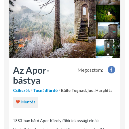
Az Apor-
Megosztom:
bástya
Csíkszék
Tusnádfürdő
Băile Tușnad, jud. Harghita
Mentés
1883-ban báró Apor Károly főbirtokossági elnök