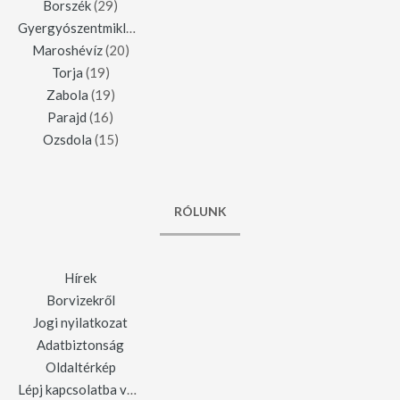
Borszék
(29)
Gyergyószentmiklós
(23)
Maroshévíz
(20)
Torja
(19)
Zabola
(19)
Parajd
(16)
Ozsdola
(15)
RÓLUNK
Hírek
Borvizekről
Jogi nyilatkozat
Adatbiztonság
Oldaltérkép
Lépj kapcsolatba velünk