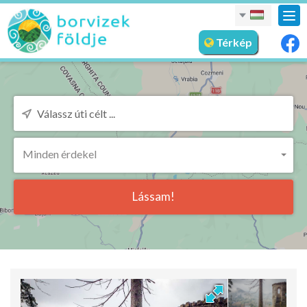
nav
meg
Térkép
Minden érdekel
Lássam!