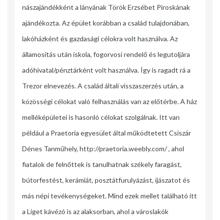
nászajándékként a lányának Török Erzsébet Piroskának
ajándékozta. Az épület korábban a család tulajdonában,
lakóházként és gazdasági célokra volt használva. Az
államosítás után iskola, fogorvosi rendelő és legutoljára
adóhivatal/pénztárként volt használva. Így is ragadt rá a
Trezor elnevezés. A család általi visszaszerzés után, a
közösségi célokat való felhasználás van az előtérbe. A ház
melléképületei is hasonló célokat szolgálnak. Itt van
például a Praetoria egyesület által működtetett Csiszár
Dénes Tanműhely, http://praetoria.weebly.com/ , ahol
fiatalok de felnőttek is tanulhatnak székely faragást,
bútorfestést, kerámiát, posztátfurulyázást, íjászatot és
más népi tevékenységeket. Mind ezek mellet található itt
a Liget kávézó is az alaksorban, ahol a városlakók