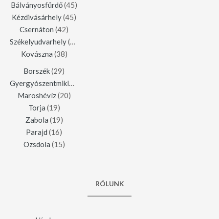
Bálványosfürdő
(45)
Kézdivásárhely
(45)
Csernáton
(42)
Székelyudvarhely
(42)
Kovászna
(38)
Borszék
(29)
Gyergyószentmiklós
(23)
Maroshévíz
(20)
Torja
(19)
Zabola
(19)
Parajd
(16)
Ozsdola
(15)
RÓLUNK