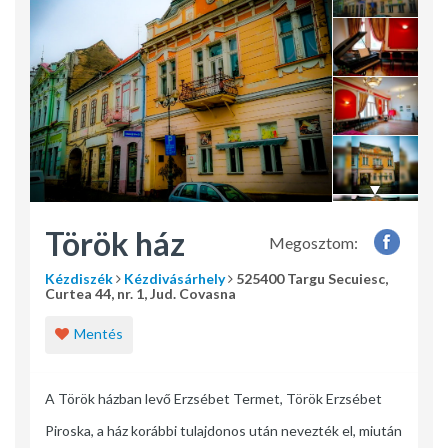
Török ház
Megosztom:
Kézdiszék
Kézdivásárhely
525400 Targu Secuiesc,
Curtea 44, nr. 1, Jud. Covasna
Mentés
A Török házban levő Erzsébet Termet, Török Erzsébet
Piroska, a ház korábbi tulajdonos után nevezték el, miután