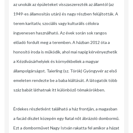
az unokák az épületeket visszaszerezték az államtól (az
1949-es államosítás után) és nagy részben felújították. A
terem karitatív, szociális vagy kulturális célokra
ingyenesen használható. Az évek során sok rangos
előadó fordult meg a teremben. A házban 2012 óta a
honosító iroda is működik, ahol mai napig kérvényezhetik
a Kézdivásárhelyiek és környékbeliek a magyar
állampolgárságot. Taierling (sz. Török) Gyöngyvér az első
emeleten rendezte be a baba kiáltását. A látogatók több
száz babát láthatnak itt különböző témakörökben.
Érdekes részletként található a ház frontján, a magasban
a facád díszlet közepén egy fiatal nőt ábrázoló dombormű.
Ezt a domborművet Nagy István rakatta fel amikor a házat