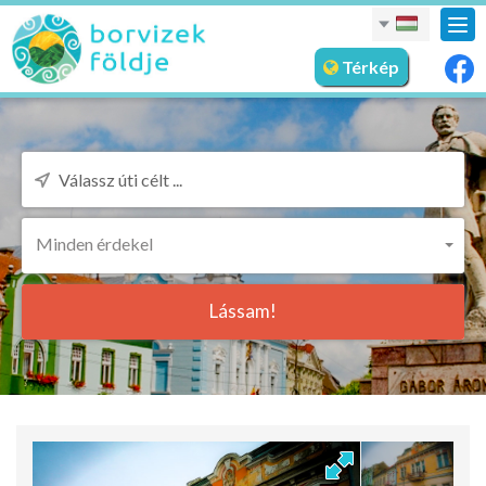
nav
meg
Térkép
Minden érdekel
Lássam!