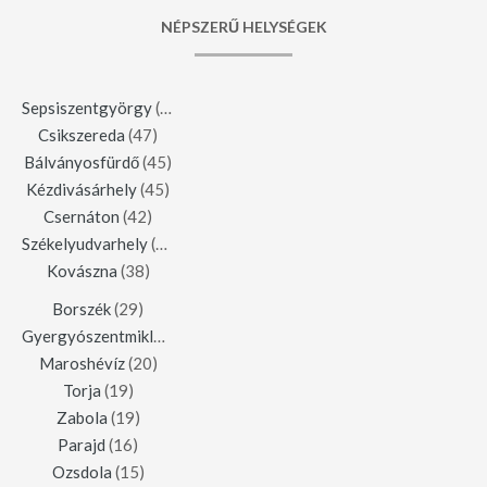
NÉPSZERŰ HELYSÉGEK
Sepsiszentgyörgy
(123)
Csikszereda
(47)
Bálványosfürdő
(45)
Kézdivásárhely
(45)
Csernáton
(42)
Székelyudvarhely
(42)
Kovászna
(38)
Borszék
(29)
Gyergyószentmiklós
(23)
Maroshévíz
(20)
Torja
(19)
Zabola
(19)
Parajd
(16)
Ozsdola
(15)