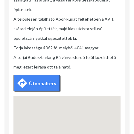
építettek.
A telpülésen található Apor-kúriát feltehetően a XVII.
század elején építették, majd klasszicista stílusú
épületszárnyakkal egészítették ki.
Torja lakossága 4062 fő, melyből 4041 magyar.
A torjai Büdös-barlang Bálványosfürdő felől közelíthető
meg, ezért leírása ott található.
Útvonalterv