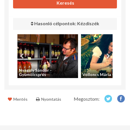
Keresés
Hasonló célpontok: Kézdiszék
Nyáguly Sándor -
Gyümölcsprés
Volloncs Mária - Üvegfe
Megosztom:
Mentés
Nyomtatás