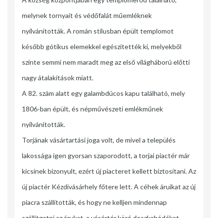
melynek tornyait és védőfalát műemléknek
nyílvánították. A román stílusban épült templomot
később gótikus elemekkel egészítették ki, melyekből
szinte semmi nem maradt meg az első világháború előtti
nagy átalakítások miatt.
A 82. szám alatt egy galambdúcos kapu található, mely
1806-ban épült, és népművészeti emlékműnek
nyilvánították.
Torjának vásártartási joga volt, de mivel a település
lakossága igen gyorsan szaporodott, a torjai piactér már
kicsinek bizonyult, ezért új piacteret kellett biztosítani. Az
új piactér Kézdivásárhely főtere lett. A céhek áruikat az új
piacra szállították, és hogy ne kelljen mindennap
szállítgatni az árukat, a vásártér köré deszkabódékat