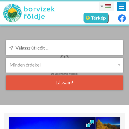
nav
meg
Térkép
Minden érdekel
Lássam!