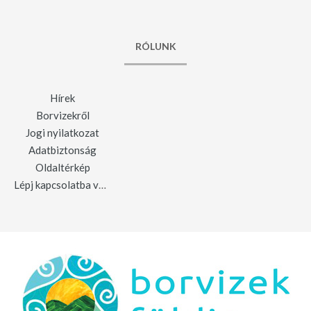
RÓLUNK
Hírek
Borvizekről
Jogi nyilatkozat
Adatbiztonság
Oldaltérkép
Lépj kapcsolatba velünk