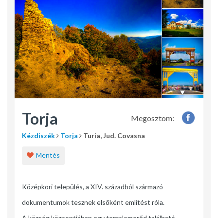
Torja
Megosztom:
Kézdiszék
Torja
Turia, Jud. Covasna
Mentés
Középkori település, a XIV. századból származó
dokumentumok tesznek elsőként említést róla.
A község központjában egy templomerőd található,