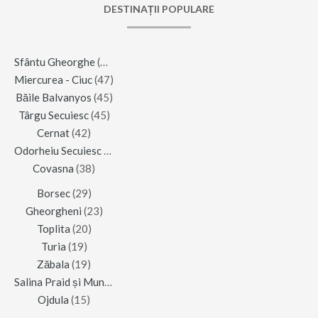
DESTINAȚII POPULARE
Sfântu Gheorghe
(123)
Miercurea - Ciuc
(47)
Băile Balvanyos
(45)
Târgu Secuiesc
(45)
Cernat
(42)
Odorheiu Secuiesc
(42)
Covasna
(38)
Borsec
(29)
Gheorgheni
(23)
Toplita
(20)
Turia
(19)
Zăbala
(19)
Salina Praid și Muntele de Sare
(16)
Ojdula
(15)