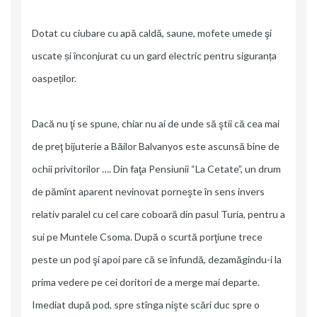
Dotat cu ciubare cu apă caldă, saune, mofete umede şi
uscate și înconjurat cu un gard electric pentru siguranța
oaspeților.
Dacă nu ţi se spune, chiar nu ai de unde să ştii că cea mai
de preţ bijuterie a Băilor Balvanyos este ascunsă bine de
ochii privitorilor …. Din faţa Pensiunii “La Cetate”, un drum
de pămînt aparent nevinovat porneşte în sens invers
relativ paralel cu cel care coboară din pasul Turia, pentru a
sui pe Muntele Csoma. După o scurtă porţiune trece
peste un pod şi apoi pare că se înfundă, dezamăgindu-i la
prima vedere pe cei doritori de a merge mai departe.
Imediat după pod, spre stînga nişte scări duc spre o