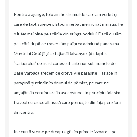
Pentru a ajunge, folosim fie drumul de care am vorbit şi
care de fapt suie pe platoul înierbat menţionat mai sus, fie
o luăm mai bine pe scările din stînga podului. Dacă o luăm
pe scări, după ce traversăm pajiştea admirînd panorama
Muntelui Cetăţii şi a staţiunii Balvanyos (de fapt a
“cartierului” de nord cunoscut anterior sub numele de
Băile Várpad), trecem de cîteva vile părăsite – aflate în
paragină şi reîntîlnim drumul de pămînt, pe care ne
angajăm în continuare în ascensiune. În principiu folosim
traseul cu cruce albastră care porneşte din faţa pensiunii
din centru.
În scurtă vreme pe dreapta găsim primele izvoare – pe