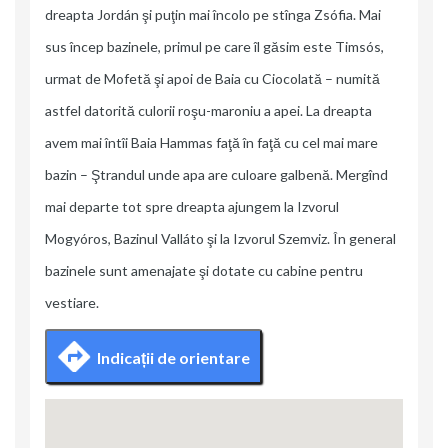
dreapta Jordán şi puţin mai încolo pe stînga Zsófia. Mai
sus încep bazinele, primul pe care îl găsim este Timsós,
urmat de Mofetă şi apoi de Baia cu Ciocolată – numită
astfel datorită culorii roşu-maroniu a apei. La dreapta
avem mai întîi Baia Hammas faţă în faţă cu cel mai mare
bazin – Ştrandul unde apa are culoare galbenă. Mergînd
mai departe tot spre dreapta ajungem la Izvorul
Mogyóros, Bazinul Valláto şi la Izvorul Szemviz. În general
bazinele sunt amenajate şi dotate cu cabine pentru
vestiare.
Indicații de orientare