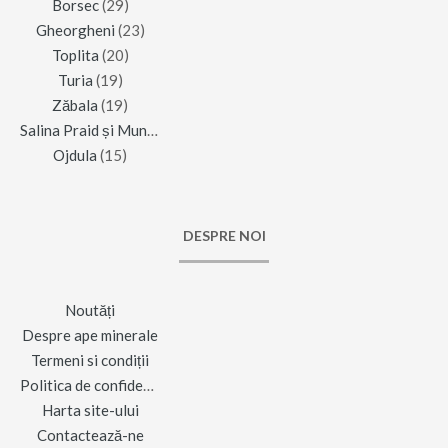
Borsec
(29)
Gheorgheni
(23)
Toplita
(20)
Turia
(19)
Zăbala
(19)
Salina Praid și Muntele de Sare
(16)
Ojdula
(15)
DESPRE NOI
Noutăți
Despre ape minerale
Termeni si condiții
Politica de confidențialitate
Harta site-ului
Contactează-ne