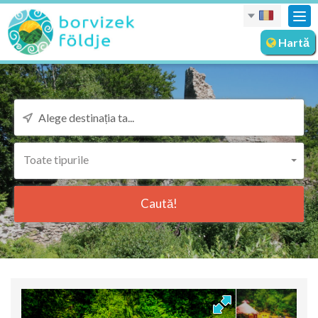
Des
nav
Hartă
Toate tipurile
Caută!