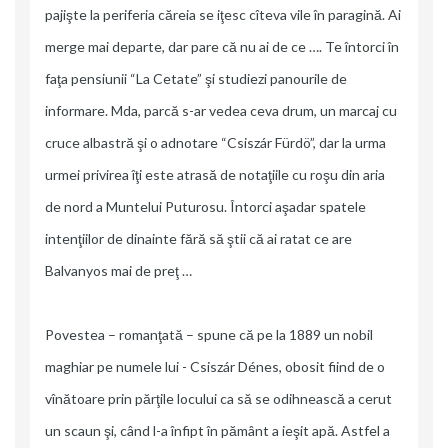
pajişte la periferia căreia se iţesc cîteva vile în paragină. Ai
merge mai departe, dar pare că nu ai de ce …. Te întorci în
faţa pensiunii “La Cetate” şi studiezi panourile de
informare. Mda, parcă s-ar vedea ceva drum, un marcaj cu
cruce albastră şi o adnotare “Csiszár Fürdö”, dar la urma
urmei privirea îţi este atrasă de notaţiile cu roşu din aria
de nord a Muntelui Puturosu. Întorci aşadar spatele
intenţiilor de dinainte fără să ştii că ai ratat ce are
Balvanyos mai de preţ …
Povestea – romanţată – spune că pe la 1889 un nobil
maghiar pe numele lui - Csiszár Dénes, obosit fiind de o
vînătoare prin părţile locului ca să se odihnească a cerut
un scaun şi, când l-a înfipt în pământ a ieşit apă. Astfel a