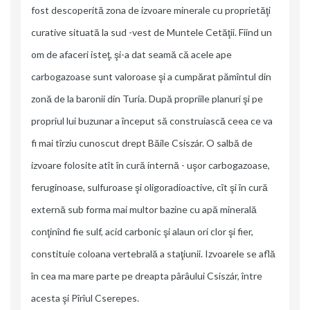
fost descoperită zona de izvoare minerale cu proprietăţi
curative situată la sud -vest de Muntele Cetăţii. Fiind un
om de afaceri isteţ, şi-a dat seamă că acele ape
carbogazoase sunt valoroase şi a cumpărat pămîntul din
zonă de la baronii din Turia. După propriile planuri şi pe
propriul lui buzunar a început să construiască ceea ce va
fi mai tîrziu cunoscut drept Băile Csiszár. O salbă de
izvoare folosite atît în cură internă - uşor carbogazoase,
feruginoase, sulfuroase şi oligoradioactive, cît şi în cură
externă sub forma mai multor bazine cu apă minerală
conţinînd fie sulf, acid carbonic şi alaun ori clor şi fier,
constituie coloana vertebrală a staţiunii. Izvoarele se află
în cea ma mare parte pe dreapta pârâului Csiszár, între
acesta şi Pîrîul Cserepes.