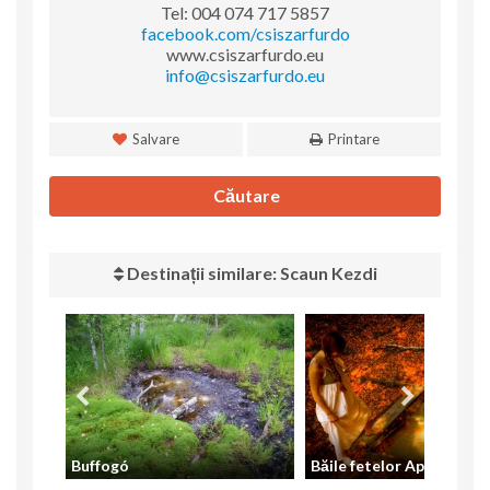
Tel: 004 074 717 5857
facebook.com/csiszarfurdo
www.csiszarfurdo.eu
info@csiszarfurdo.eu
Salvare
Printare
Căutare
Destinații similare: Scaun Kezdi
Buffogó
Băile fetelor Apor