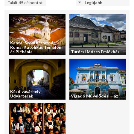
Talált
45
célpontot
Legújabb
Kantai Szentháromság
Római Katolikus Templom
és Plébánia
Turóczi Mózes Emlékház
Kézdivásárhelyi
Udvarterek
Vigadó Művelődési Ház