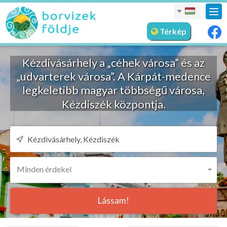
nav
meg
Térkép
Kézdivásárhely a „céhek városa” és az
„udvarterek városa”. A Kárpát-medence
legkeletibb magyar többségű városa,
Kézdiszék központja.
Minden érdekel
Lássam!