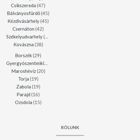
Csikszereda
(47)
Bálványosfürdő
(45)
Kézdivásárhely
(45)
Csernáton
(42)
Székelyudvarhely
(42)
Kovászna
(38)
Borszék
(29)
Gyergyószentmiklós
(23)
Maroshévíz
(20)
Torja
(19)
Zabola
(19)
Parajd
(16)
Ozsdola
(15)
RÓLUNK