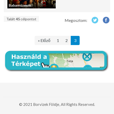
Babamúzeum
Talált
45
célpontot
Megosztom:
« Előző
1
2
3
© 2021 Borvizek Földje, All Rights Reserved.