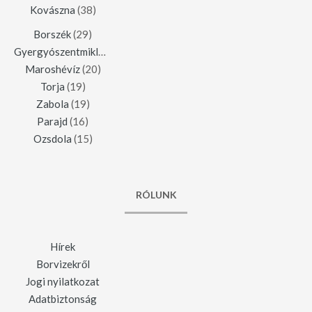
Kovászna
(38)
Borszék
(29)
Gyergyószentmiklós
(23)
Maroshévíz
(20)
Torja
(19)
Zabola
(19)
Parajd
(16)
Ozsdola
(15)
RÓLUNK
Hírek
Borvizekről
Jogi nyilatkozat
Adatbiztonság