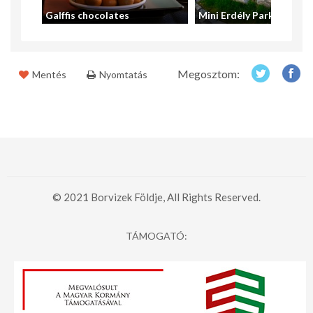
a fától
Galffis chocolates
Mini Erdély Park
Megosztom:
Mentés
Nyomtatás
© 2021 Borvizek Földje, All Rights Reserved.
TÁMOGATÓ: