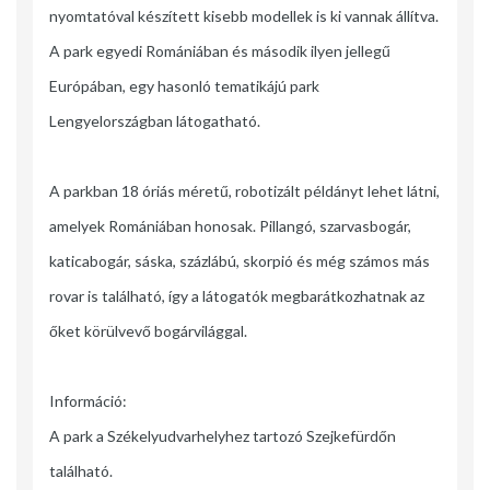
nyomtatóval készített kisebb modellek is ki vannak állítva.
A park egyedi Romániában és második ilyen jellegű
Európában, egy hasonló tematikájú park
Lengyelországban látogatható.
A parkban 18 óriás méretű, robotizált példányt lehet látni,
amelyek Romániában honosak. Pillangó, szarvasbogár,
katicabogár, sáska, százlábú, skorpió és még számos más
rovar is található, így a látogatók megbarátkozhatnak az
őket körülvevő bogárvilággal.
Információ:
A park a Székelyudvarhelyhez tartozó Szejkefürdőn
található.