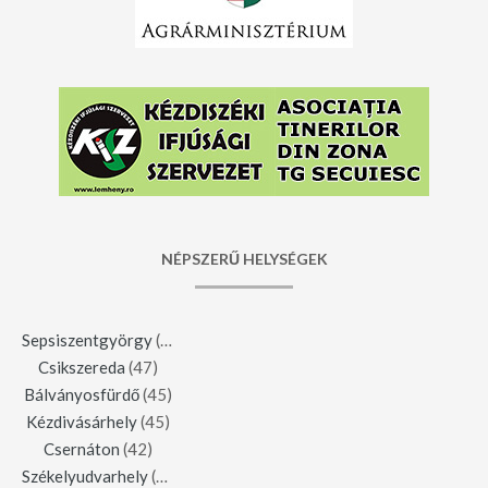
NÉPSZERŰ HELYSÉGEK
Sepsiszentgyörgy
(123)
Csikszereda
(47)
Bálványosfürdő
(45)
Kézdivásárhely
(45)
Csernáton
(42)
Székelyudvarhely
(42)