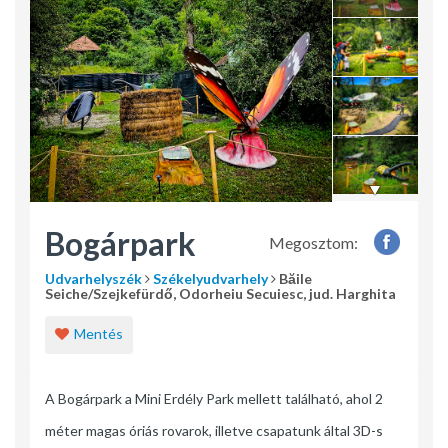
Bogárpark
Megosztom:
Udvarhelyszék
Székelyudvarhely
Băile
Seiche/Szejkefürdő, Odorheiu Secuiesc, jud. Harghita
Mentés
A Bogárpark a Mini Erdély Park mellett található, ahol 2
méter magas óriás rovarok, illetve csapatunk által 3D-s