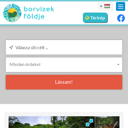
nav
meg
Térkép
Minden érdekel
Lássam!