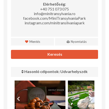
Elérhetőség:
+40 751 073 075
info@minitransylvania.ro
facebook.com/MiniTransylvaniaPark
instagram.com/minitransilvaniapark
Mentés
Nyomtatás
Keresés
Hasonló célpontok: Udvarhelyszék