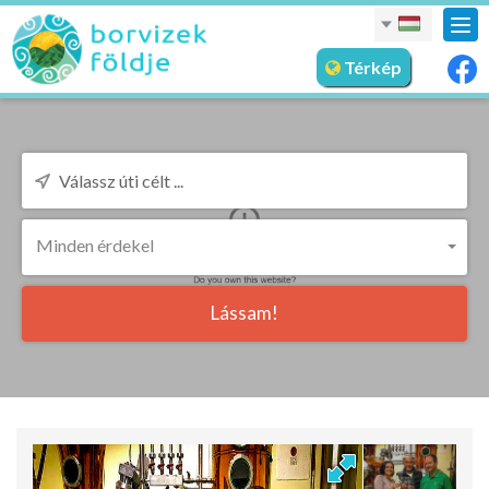
nav
meg
Térkép
Minden érdekel
Lássam!