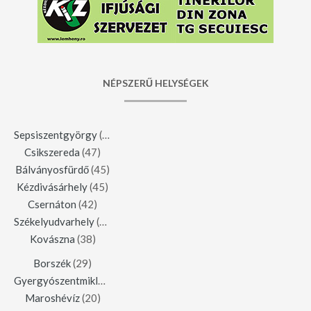
NÉPSZERŰ HELYSÉGEK
Sepsiszentgyörgy
(123)
Csikszereda
(47)
Bálványosfürdő
(45)
Kézdivásárhely
(45)
Csernáton
(42)
Székelyudvarhely
(42)
Kovászna
(38)
Borszék
(29)
Gyergyószentmiklós
(23)
Maroshévíz
(20)