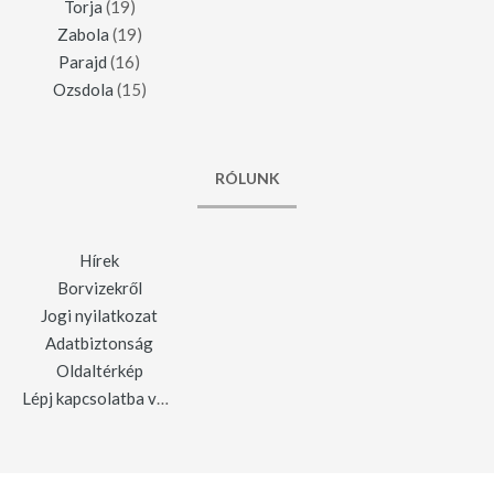
Torja
(19)
Zabola
(19)
Parajd
(16)
Ozsdola
(15)
RÓLUNK
Hírek
Borvizekről
Jogi nyilatkozat
Adatbiztonság
Oldaltérkép
Lépj kapcsolatba velünk