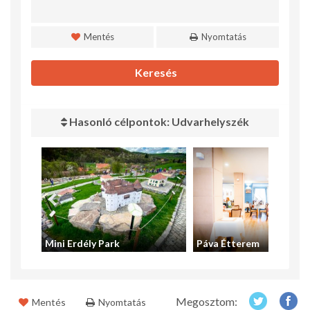
Mentés
Nyomtatás
Keresés
Hasonló célpontok: Udvarhelyszék
Mini Erdély Park
Páva Étterem
Megosztom:
Mentés
Nyomtatás