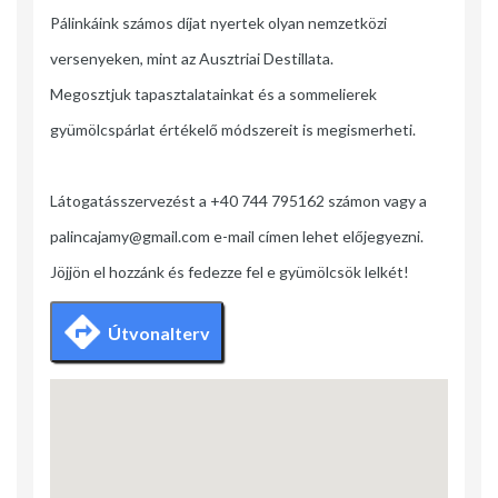
Pálinkáink számos díjat nyertek olyan nemzetközi
versenyeken, mint az Ausztriai Destillata.
Megosztjuk tapasztalatainkat és a sommelierek
gyümölcspárlat értékelő módszereit is megismerheti.
Látogatásszervezést a +40 744 795162 számon vagy a
palincajamy@gmail.com e-mail címen lehet előjegyezni.
Jöjjön el hozzánk és fedezze fel e gyümölcsök lelkét!
Útvonalterv