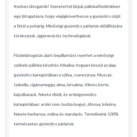
Kedves látogatók! Szeretettel látjuk pálinkafőzdénkben
egy látogatásra, hogy végigkövethesse a gyümölcs útját
a fától a pohárig. Minőségi gyümölcs párlatok előállítására
törekszünk, újgenerációs technológiával.
Főzdelátogatás alatt bepillantást nyerhet a minőségi
székely pálinka készítés titkaiba, hogyan készül az alap
gyümölcs kategóriában a szilva, cseresznye, Muscat,
Izabella, cigánymeggy, alma, birsalma, Vilmos körte,
kajszibarack, fekete ribizli, és erdeigyümölcs
kategóriában: erdei som, bodza bogyó, áfonya, kökény,
fekete berkenye, málna és mandarin. Termékeink 100%
természetes gyümölcs párlatok.