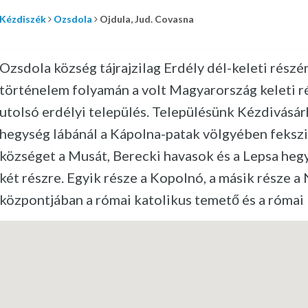
Kézdiszék
Ozsdola
Ojdula, Jud. Covasna
Ozsdola község tájrajzilag Erdély dél-keleti rész
történelem folyamán a volt Magyarország keleti r
utolsó erdélyi település. Településünk Kézdivásárh
hegység lábánál a Kápolna-patak völgyében fekszik.
községet a Musát, Berecki havasok és a Lepsa heg
két részre. Egyik része a Kopolnó, a másik része a
központjában a római katolikus temető és a római 