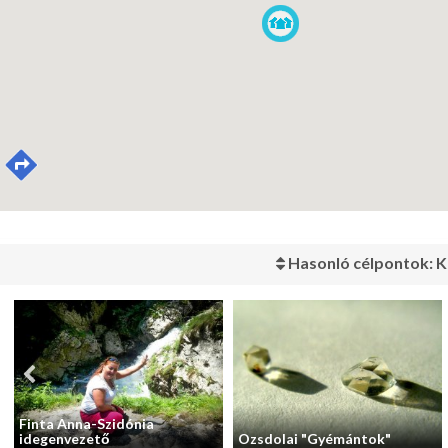
Hasonló célpontok: K
Finta Anna-Szidónia
idegenvezető
Ozsdolai "Gyémántok"