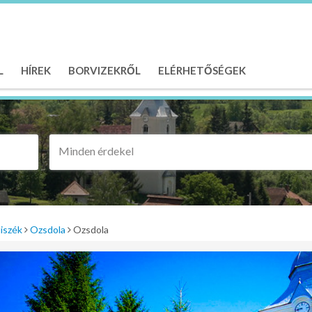
L
HÍREK
BORVIZEKRŐL
ELÉRHETŐSÉGEK
Minden érdekel
iszék
Ozsdola
Ozsdola