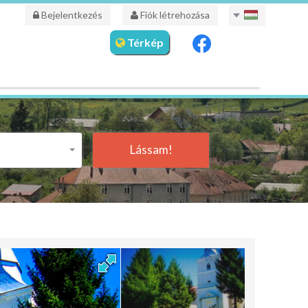
Bejelentkezés
Fiók létrehozása
Térkép
Lássam!