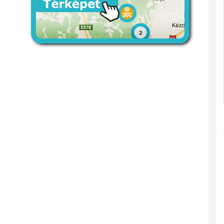
Piliske Tető
Kőlik-barlang