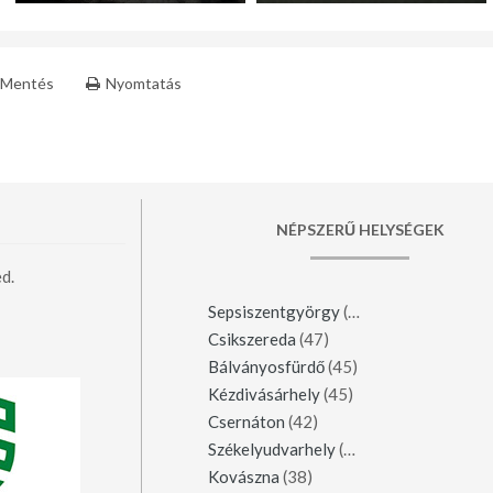
Mentés
Nyomtatás
NÉPSZERŰ HELYSÉGEK
d.
Sepsiszentgyörgy
(123)
Csikszereda
(47)
Bálványosfürdő
(45)
Kézdivásárhely
(45)
Csernáton
(42)
Székelyudvarhely
(42)
Kovászna
(38)