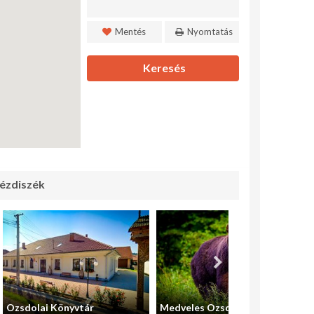
Mentés
Nyomtatás
Keresés
ézdiszék
Ozsdolai Könyvtár
Medveles Ozsdola