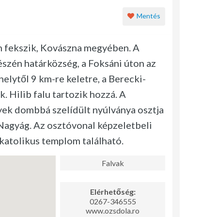
Mentés
én fekszik, Kovászna megyében. A
észén határközség, a Foksáni úton az
elytől 9 km-re keletre, a Berecki-
 Hilib falu tartozik hozzá. A
yek dombbá szelídült nyúlványa osztja
 Nagyág. Az osztóvonal képzeletbeli
katolikus templom található.
Falvak
Elérhetőség:
0267-346555
www.ozsdola.ro