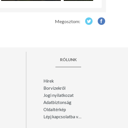
Megosztom:
RÓLUNK
Hírek
Borvizekről
Jogi nyilatkozat
Adatbiztonság
Oldaltérkép
Lépj kapcsolatba velünk