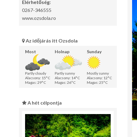
Elérhetőség:
0267-346555
www.ozsdola.ro
Az időjárás itt Ozsdola
Most
Holnap
Sunday
Partly cloudy
Partly sunny
Mostly sunny
Alacsony: 15°C
Alacsony: 14°C
Alacsony: 12°C
Magas: 29°C
Magas: 26°C
Magas: 25°C
A hét célpontja