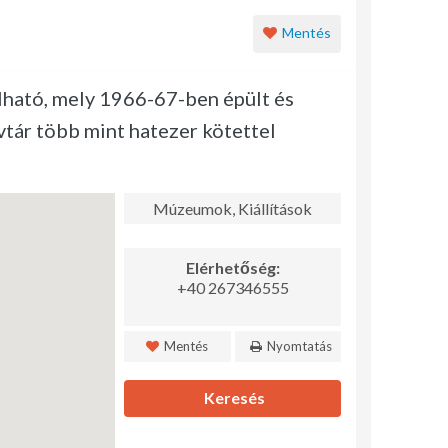
Mentés
lható, mely 1966-67-ben épült és
vtár több mint hatezer kötettel
Múzeumok, Kiállítások
Elérhetőség:
+40 267346555
Mentés
Nyomtatás
Keresés