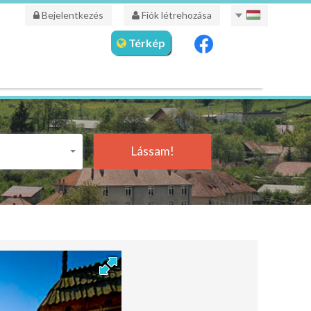
Bejelentkezés
Fiók létrehozása
Térkép
Lássam!