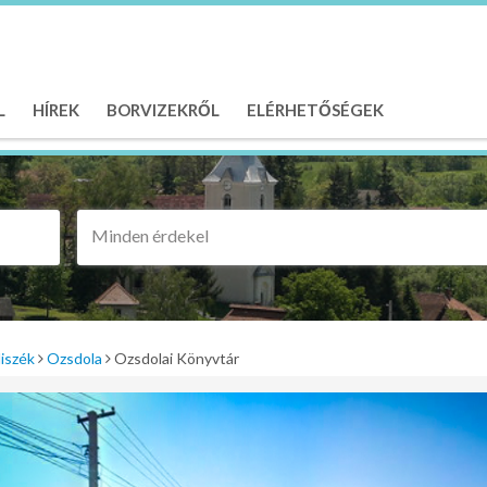
L
HÍREK
BORVIZEKRŐL
ELÉRHETŐSÉGEK
Minden érdekel
iszék
Ozsdola
Ozsdolai Könyvtár