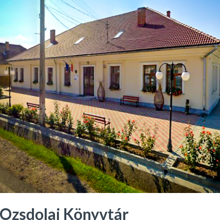
Ozsdolai Könyvtár