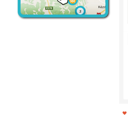
Piliske Tető
Kőlik-barlang