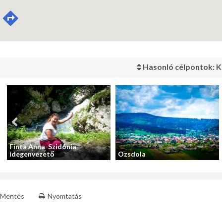
Hasonló célpontok: K
Finta Anna-Szidónia
idegenvezető
Ozsdola
Mentés
Nyomtatás