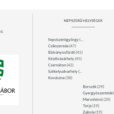
NÉPSZERŰ HELYSÉGEK
d.
Sepsiszentgyörgy
(123)
Csikszereda
(47)
Bálványosfürdő
(45)
Kézdivásárhely
(45)
Csernáton
(42)
Székelyudvarhely
(42)
Kovászna
(38)
Borszék
(29)
Gy
Maroshévíz
(20)
Torja
(19)
Zabola
(19)