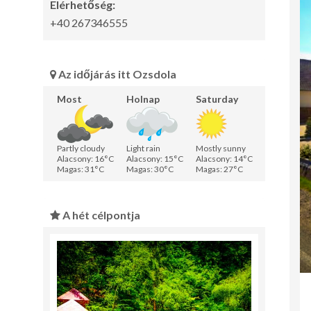
Elérhetőség:
+40 267346555
Az időjárás itt Ozsdola
Most
Holnap
Saturday
Partly cloudy
Light rain
Mostly sunny
Alacsony: 16°C
Alacsony: 15°C
Alacsony: 14°C
Magas: 31°C
Magas: 30°C
Magas: 27°C
A hét célpontja