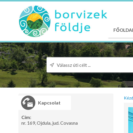
FŐOLDA
Kézd
Kapcsolat
Cím:
nr. 169, Ojdula, jud. Covasna