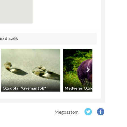
ézdiszék
Ozsdolai "Gyémántok"
Medveles Ozsdola
Megosztom: