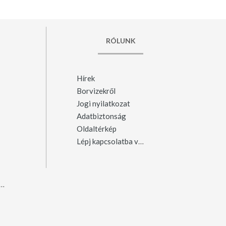
RÓLUNK
Hírek
Borvizekről
Jogi nyilatkozat
Adatbiztonság
Oldaltérkép
Lépj kapcsolatba velünk
ergyószentmiklós
(23)