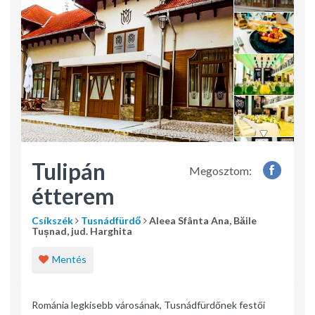
Tulipán
Megosztom:
étterem
Csíkszék
Tusnádfürdő
Aleea Sfânta Ana, Băile
Tușnad, jud. Harghita
Mentés
Románia legkisebb városának, Tusnádfürdőnek festői