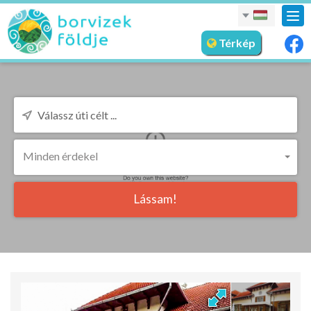
nav
meg
Térkép
Minden érdekel
Lássam!