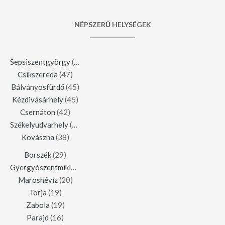
NÉPSZERŰ HELYSÉGEK
Sepsiszentgyörgy
(123)
Csikszereda
(47)
Bálványosfürdő
(45)
Kézdivásárhely
(45)
Csernáton
(42)
Székelyudvarhely
(42)
Kovászna
(38)
Borszék
(29)
Gyergyószentmiklós
(23)
Maroshévíz
(20)
Torja
(19)
Zabola
(19)
Parajd
(16)