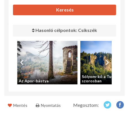
Keresés
Hasonló célpontok: Csíkszék
Sólyom-kõ a Tusnádi-
Hotel
Az Apor-bástya
szorosban
Megosztom:
Mentés
Nyomtatás