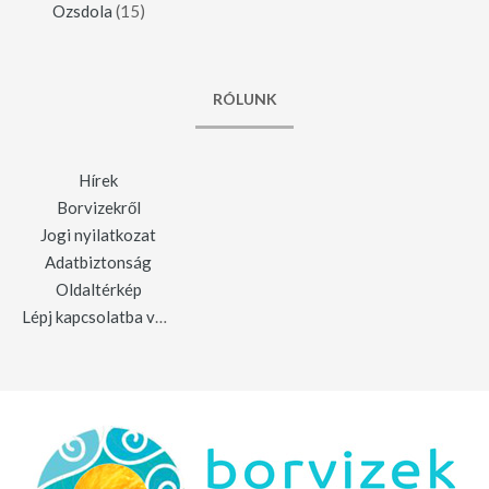
Ozsdola
(15)
RÓLUNK
Hírek
Borvizekről
Jogi nyilatkozat
Adatbiztonság
Oldaltérkép
Lépj kapcsolatba velünk