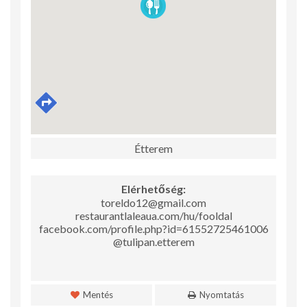
Étterem
Elérhetőség:
toreldo12@gmail.com
restaurantlaleaua.com/hu/fooldal
facebook.com/profile.php?id=61552725461006
@tulipan.etterem
Mentés
Nyomtatás