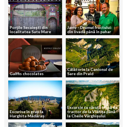
Porţile Secuieşti din
Jamy - Drumul fructului:
localitatea Satu Mare
din livadă până în pahar
Călătorie la Canionul de
Galffis chocolates
Sare din Praid
Excursie cu căruța trasă de
Excurise în grup la
tractor de la Vlăhița până
Harghita Mădăraș
la Cheile Vârghișului