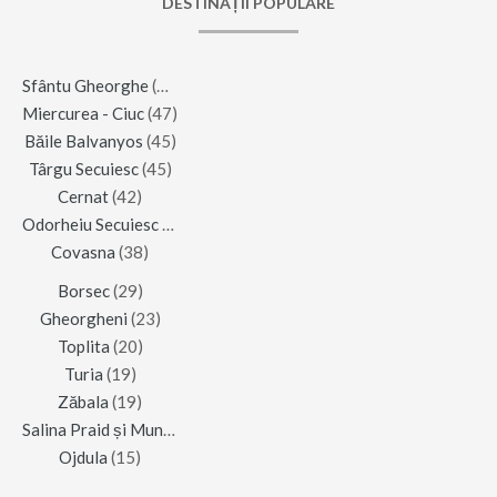
DESTINAȚII POPULARE
Sfântu Gheorghe
(123)
Miercurea - Ciuc
(47)
Băile Balvanyos
(45)
Târgu Secuiesc
(45)
Cernat
(42)
Odorheiu Secuiesc
(42)
Covasna
(38)
Borsec
(29)
Gheorgheni
(23)
Toplita
(20)
Turia
(19)
Zăbala
(19)
Salina Praid și Muntele de Sare
(16)
Ojdula
(15)