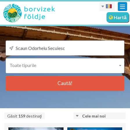
Des
nav
Hartă
Toate tipurile
Caută!
Găsit
159
destinaţi
Cele mai noi