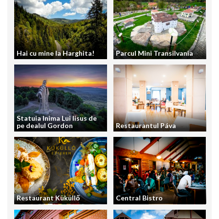
Hai cu mine la Harghita!
Parcul Mini Transilvania
Statuia Inima Lui Iisus de
pe dealul Gordon
Restaurantul Páva
Restaurant Küküllő
Central Bistro