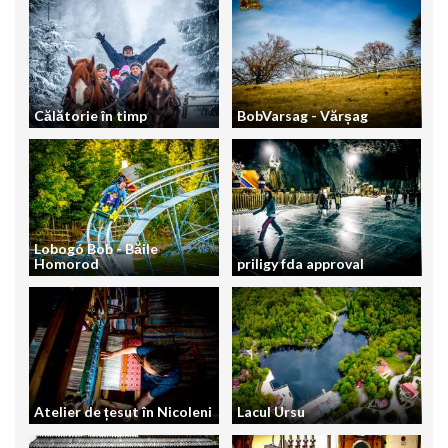
Călătorie în timp
BobVarsag - Vărșag
Lobogó Bob - Băile
Homorod
priligy fda approval
Atelier de țesut în Nicoleni
Lacul Ursu