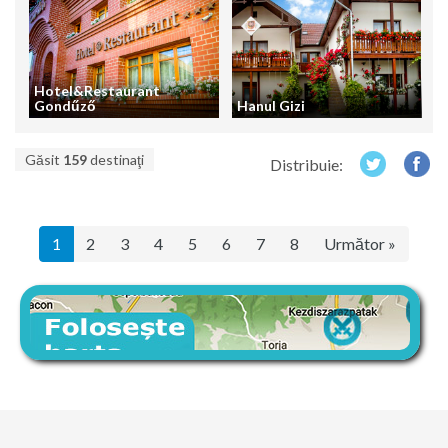
Hotel&Restaurant
Gondűző
Hanul Gizi
Găsit
159
destinaţi
Distribuie:
1
2
3
4
5
6
7
8
Următor »