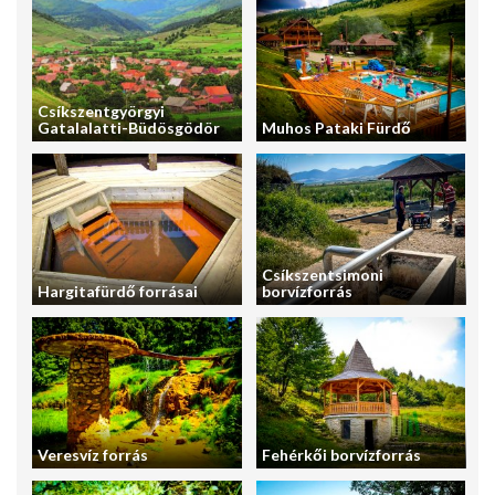
Csíkszentgyörgyi
Gatalalatti-Büdösgödör
Muhos Pataki Fürdő
Csíkszentsimoni
Hargitafürdő forrásai
borvízforrás
Veresvíz forrás
Fehérkői borvízforrás