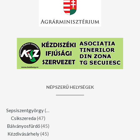
NÉPSZERŰ HELYSÉGEK
Sepsiszentgyörgy
(123)
Csikszereda
(47)
Bálványosfürdő
(45)
Kézdivásárhely
(45)