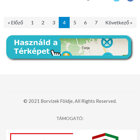
« Előző
1
2
3
4
5
6
7
Következő »
© 2021 Borvizek Földje, All Rights Reserved.
TÁMOGATÓ: