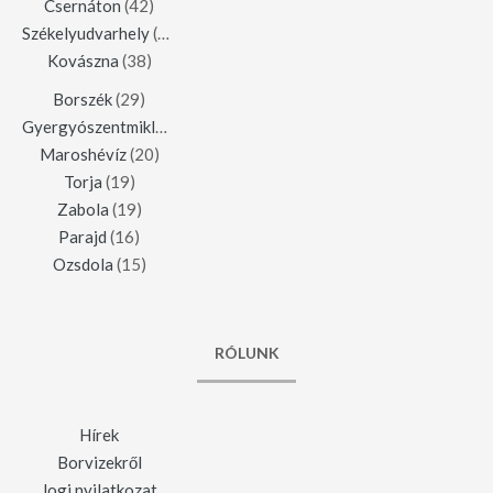
Csernáton
(42)
Székelyudvarhely
(42)
Kovászna
(38)
Borszék
(29)
Gyergyószentmiklós
(23)
Maroshévíz
(20)
Torja
(19)
Zabola
(19)
Parajd
(16)
Ozsdola
(15)
RÓLUNK
Hírek
Borvizekről
Jogi nyilatkozat