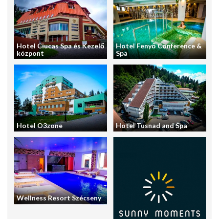
Hotel Ciucas Spa és Kezelő
Hotel Fenyő Conference &
központ
Spa
Hotel O3zone
Hotel Tusnad and Spa
Wellness Resort Szécseny