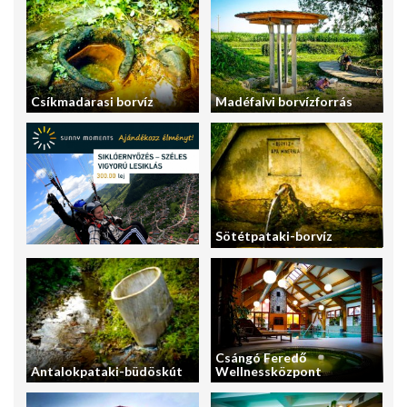
Csíkmadarasi borvíz
Madéfalvi borvízforrás
Sötétpataki-borvíz
Csángó Feredő
Antalokpataki-büdöskút
Wellnessközpont