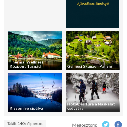
Thermal Wellness
Központ Tusnád
Gyimesi Skanzen Panzió
Hótalpas túra a Naskalat
Kissomlyó sípálya
csúcsára
Talált
140
célpontot
Megosztom: