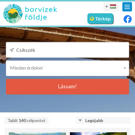
nav
meg
Térkép
Minden érdekel
Lássam!
Talált
140
célpontot
Legújabb