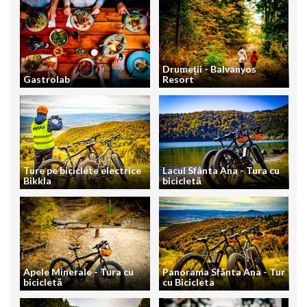
Drumeții - Balvanyos
Gastrolab
Resort
Ture pe biciclete electrice
Lacul Sfânta Ana - Tura cu
Bikkla
bicicletă
Apele Minerale - Tura cu
Panorama Sfânta Ana - Tur
bicicletă
cu Bicicleta