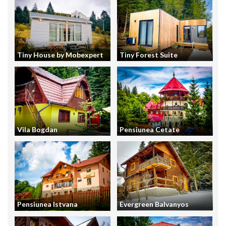
Tiny House by Mobexpert
Tiny Forest Suite
Vila Bogdan
Pensiunea Cetate
Pensiunea Istvana
Evergreen Balvanyos