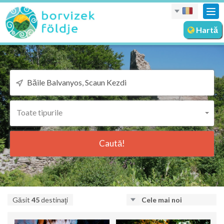
Des
nav
Hartă
Toate tipurile
Caută!
Găsit
45
destinaţi
Cele mai noi