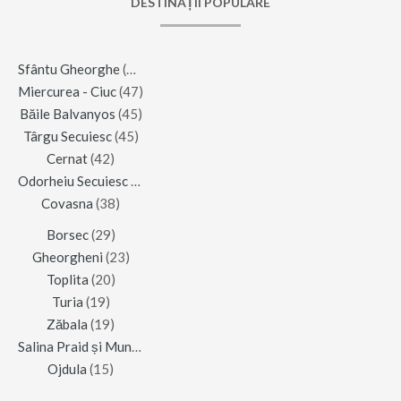
DESTINAȚII POPULARE
Sfântu Gheorghe
(123)
Miercurea - Ciuc
(47)
Băile Balvanyos
(45)
Târgu Secuiesc
(45)
Cernat
(42)
Odorheiu Secuiesc
(42)
Covasna
(38)
Borsec
(29)
Gheorgheni
(23)
Toplita
(20)
Turia
(19)
Zăbala
(19)
Salina Praid și Muntele de Sare
(16)
Ojdula
(15)