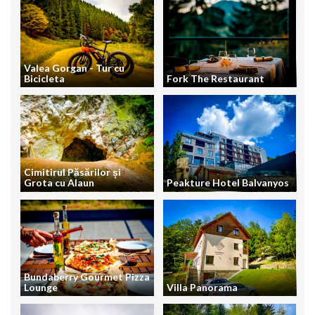
Valea Gorgan - Tur cu
Bicicleta
Fork The Restaurant
Cimitirul Păsărilor și
Grota cu Alaun
Peakture Hotel Balvanyos
Bundaberry Gourmet Pizza
Lounge
Villa Panorama